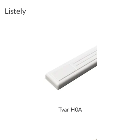
Listely
Tvar H0A