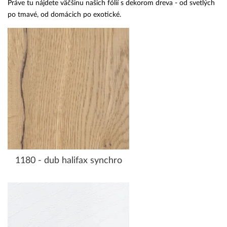
Práve tu nájdete väčšinu našich fólií s dekorom dreva - od svetlých
po tmavé, od domácich po exotické.
1180 - dub halifax synchro