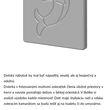
Detský nábytok by mal byť nápaditý, veselý, ale aj bezpečný a
odolný.
Dvierka s frézovanými motívmi zvieratiek členia úložné priestory v
herni a navyše pomáhajú deťom v ľahkej orientácii. V škôlke si
zaslúži výzdobu každá miestnosť! Deti majú štylizáciu radi a vďaka
zvieracím kamarátom sa budú tešiť aj na toaletu či do umyvárne.