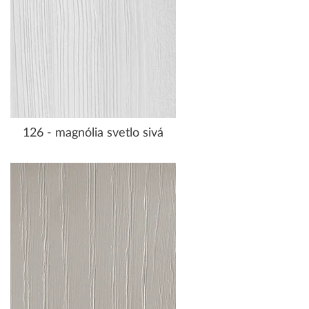
126 - magnólia svetlo sivá