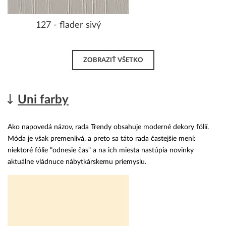
127 - flader sivý
ZOBRAZIŤ VŠETKO
Uni farby
Ako napovedá názov, rada Trendy obsahuje moderné dekory fólií.
Móda je však premenlivá, a preto sa táto rada častejšie mení:
niektoré fólie "odnesie čas" a na ich miesta nastúpia novinky
aktuálne vládnuce nábytkárskemu priemyslu.