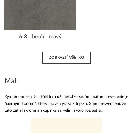
6-8 - betón tmavý
ZOBRAZIŤ VŠETKO
Mat
Kým boom lesklých fólií trvá už niekoľko sezón, matné prevedenie je
"čiernym koňom", ktorý práve vyráža k trysku. Sme presvedčení, že
táto zatiaľ skromná skupinka sa veľmi skoro rozrastie...