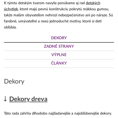
K týmto detským tvarom navyše ponúkame aj rad
detských
úchytiek
, ktoré majú pevnú konštrukciu pokrytú mäkkou gumou,
takže malým obyvateľom nehrozí nebezpečenstvo ani po náraze. Sú
farebné, umývateľné a nesú jednoduché motívy, ktoré si deti
obľúbia.
DEKORY
ZADNÉ STRANY
VÝPLNE
ČLÁNKY
Dekory
Dekory dreva
Táto rada zahŕňa dlhodobo najžiadanejšie a najobľúbenejšie dekory.