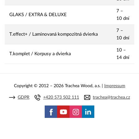
7 –
GLAKS / EXTRA & DELUXE
10 dní
7 –
T.effect+ / Laminovaná kompozitná dvierka
10 dní
10 –
T.komplet / Korpusy a dvierka
14 dní
Copyright © 2012 – 2026 Trachea Wood, a.s. |
Impressum
GDPR
+420 573 502 111
trachea@trachea.cz