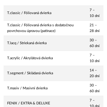
7 –
T.classic / Fóliovaná dvierka
10 dní
T.classic / Fóliovaná dvierka s dodatočnou
21 –
povrchovou úpravou (patinace)
28 dní
30 –
T.lacq / Striekaná dvierka
60 dní
7 –
T.acrylic / Akrylátová dvierka
10 dní
14 –
T.segment / Skládaná dvierka
20 dní
30 –
T.masiv / Masivní dvierka
60 dní
7 –
FENIX / EXTRA & DELUXE
10 dní