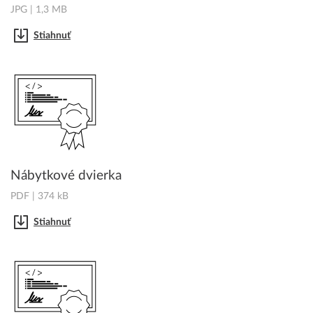
JPG | 1,3 MB
Stiahnuť
Nábytkové dvierka
PDF | 374 kB
Stiahnuť