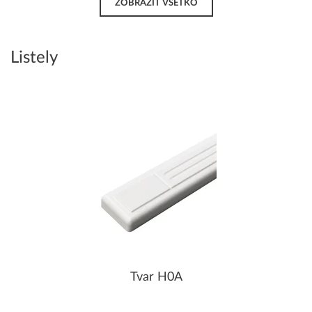
ZOBRAZIŤ VŠETKO
Listely
Tvar H0A