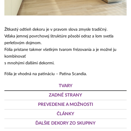
Žltkastý odtieň dekoru je v pravom slova zmysle tradičný.
Vďaka jemnej povrchovej štruktúre pôsobí odraz a lom svetla
perleťovým dojmom.
Fólia pristane takmer všetkým tvarom frézovania a je možné ju
kombinovať
s mnohými ďalšími dekormi.
Fólia je vhodná na patináciu – Patina Scandia.
TVARY
ZADNÉ STRANY
PREVEDENIE A MOŽNOSTI
ČLÁNKY
ĎALŠIE DEKORY ZO SKUPINY