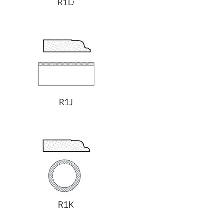
R1D
R1J
R1K