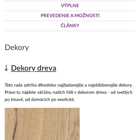
VÝPLNE
PREVEDENIE A MOŽNOSTI
ČLÁNKY
Dekory
Dekory dreva
Táto rada zahŕňa dlhodobo najžiadanejšie a najobľúbenejšie dekory.
Práve tu nájdete väčšinu našich fólií s dekorom dreva - od svetlých
po tmavé, od domácich po exotické.