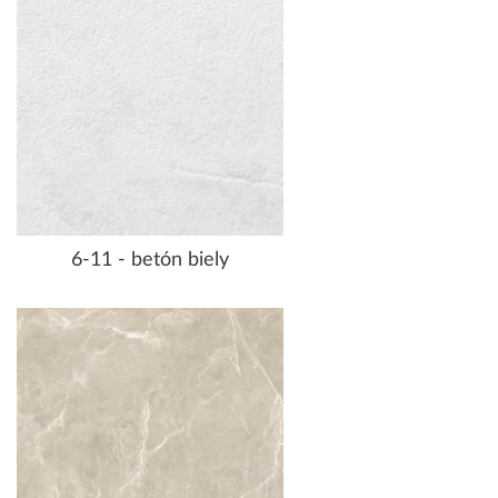
6-11 - betón biely