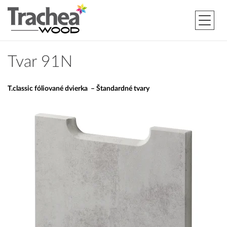
Tvar 91N
T.classic fóliované dvierka – Štandardné tvary