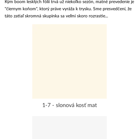
Kým boom lesklých fólií trvá už niekoľko sezón, matné prevedenie je
"čiernym koňom", ktorý práve vyráža k trysku. Sme presvedčení, že
táto zatiaľ skromná skupinka sa veľmi skoro rozrastie...
1-7 - slonová kosť mat