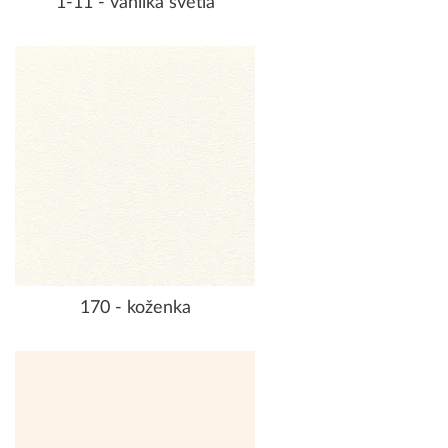
1-11 - vanilka svetlá
170 - koženka