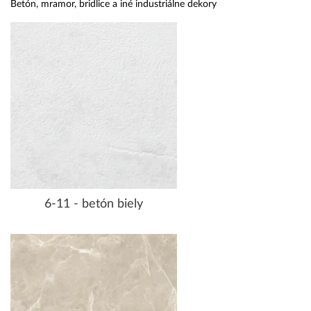
Betón, mramor, bridlice a iné industriálne dekory
6-11 - betón biely