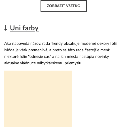
ZOBRAZIŤ VŠETKO
Uni farby
Ako napovedá názov, rada Trendy obsahuje moderné dekory fólií.
Móda je však premenlivá, a preto sa táto rada častejšie mení:
niektoré fólie "odnesie čas" a na ich miesta nastúpia novinky
aktuálne vládnuce nábytkárskemu priemyslu.