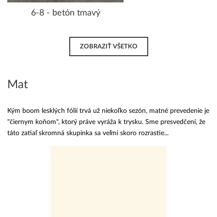
6-8 - betón tmavý
ZOBRAZIŤ VŠETKO
Mat
Kým boom lesklých fólií trvá už niekoľko sezón, matné prevedenie je
"čiernym koňom", ktorý práve vyráža k trysku. Sme presvedčení, že
táto zatiaľ skromná skupinka sa veľmi skoro rozrastie...