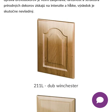
prírodných dekorov získajú na intenzite a hĺbke, výsledok je
skutočne nevšedný.
211L - dub winchester