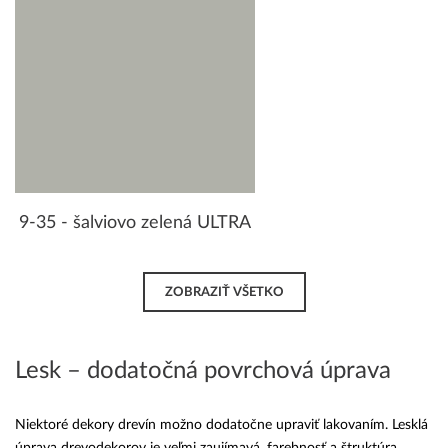
9-35 - šalviovo zelená ULTRA
ZOBRAZIŤ VŠETKO
Lesk – dodatočná povrchová úprava
Niektoré dekory drevín možno dodatočne upraviť lakovaním. Lesklá
úprava drevodekorov je veľmi zaujímavá, farebnosť a štruktúra