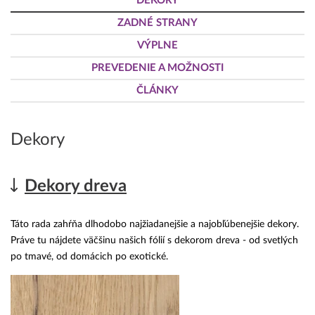
DEKORY
ZADNÉ STRANY
VÝPLNE
PREVEDENIE A MOŽNOSTI
ČLÁNKY
Dekory
Dekory dreva
Táto rada zahŕňa dlhodobo najžiadanejšie a najobľúbenejšie dekory.
Práve tu nájdete väčšinu našich fólií s dekorom dreva - od svetlých
po tmavé, od domácich po exotické.