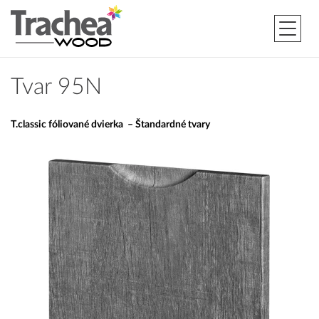
Tvar 95N
T.classic fóliované dvierka – Štandardné tvary