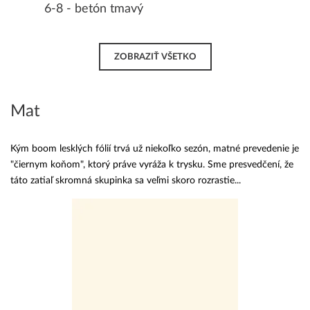
6-8 - betón tmavý
ZOBRAZIŤ VŠETKO
Mat
Kým boom lesklých fólií trvá už niekoľko sezón, matné prevedenie je
"čiernym koňom", ktorý práve vyráža k trysku. Sme presvedčení, že
táto zatiaľ skromná skupinka sa veľmi skoro rozrastie...