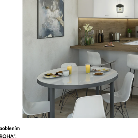
zaoblením
 ROHA“.