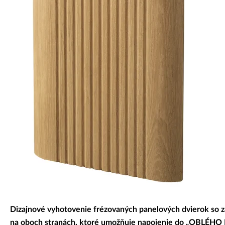
Dekoratívne panely & dvierka
Dizajnové vyhotovenie frézovaných panelových dvierok so 
na oboch stranách, ktoré umožňuje napojenie do „OBLÉHO