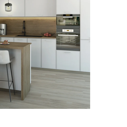
Reklamácie a všeobecné obchodné podmienky
Výrobné možnosti Trachea