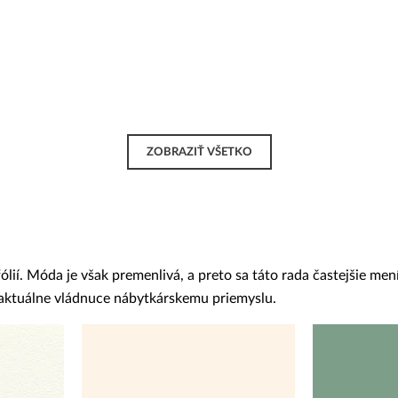
ZOBRAZIŤ VŠETKO
í. Móda je však premenlivá, a preto sa táto rada častejšie mení
y aktuálne vládnuce nábytkárskemu priemyslu.