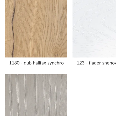
1180 - dub halifax synchro
123 - flader snehov