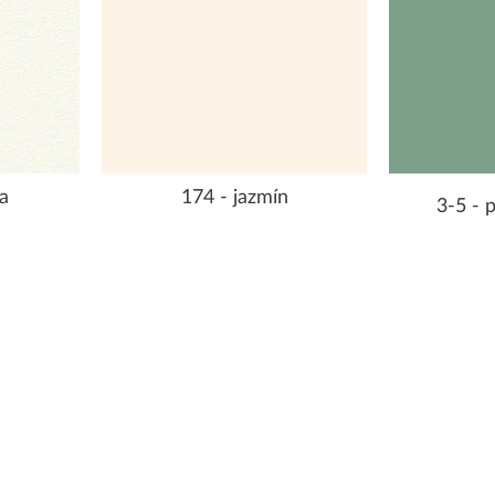
a
174 - jazmín
3-5 - 