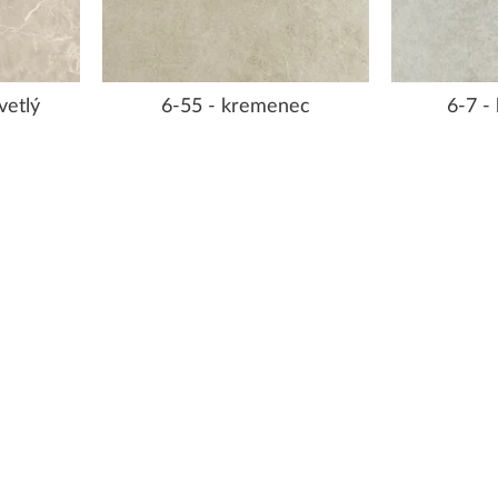
vetlý
6-55 - kremenec
6-7 -