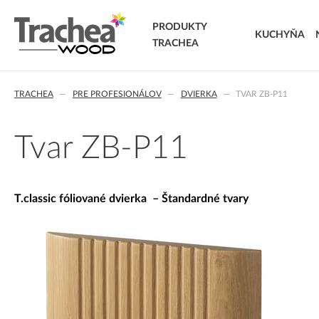
PRODUKTY
KUCHYŇA
TRACHEA
DVIERKA
TRACHEA
PRE PROFESIONÁLOV
DVIERKA
TVAR ZB-P11
FÓLIOVANÉ DVIERKA
T.classic fóliované dvierka
T.lacq striekané dvierka
Tvar ZB-P11
T.acrylic akrylátové dvierka
MASÍVNE DVIERKA
T.segment skladané dvierka
T.classic fóliované dvierka – Štandardné tvary
T.basic dvierka z LTD
T.masiv masívne dvierka
T.effect+ laminované kompozitné dvierka
EXTRA & DELUXE