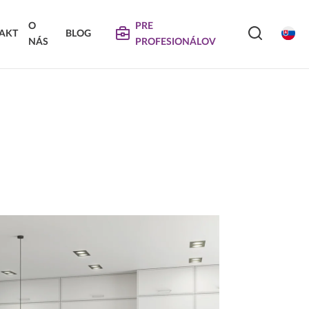
O
PRE
AKT
BLOG
NÁS
PROFESIONÁLOV
SERVIS
VIERKA
SKLÁDANÉ DVIERKA
Na stiahnutie
Návody na údržbu
Propagačné materiály
DEKORATÍVNE PANELY &
VIERKA
DVIERKA
Najčastejšie otázky
Certifikáty
Technické návody a informácie o produktoch
Vyraďovaný sortiment
Trachea OS