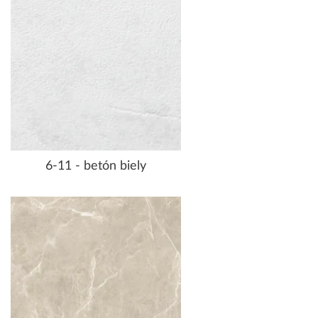
6-11 - betón biely