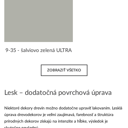
9-35 - šalviovo zelená ULTRA
ZOBRAZIŤ VŠETKO
Lesk – dodatočná povrchová úprava
Niektoré dekory drevín možno dodatočne upraviť lakovaním. Lesklá
úprava drevodekorov je veľmi zaujímavá, farebnosť a štruktúra
prírodných dekorov získajú na intenzite a hĺbke, výsledok je
skutočne nevšedný.