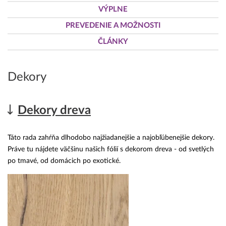
VÝPLNE
PREVEDENIE A MOŽNOSTI
ČLÁNKY
Dekory
Dekory dreva
Táto rada zahŕňa dlhodobo najžiadanejšie a najobľúbenejšie dekory.
Práve tu nájdete väčšinu našich fólií s dekorom dreva - od svetlých
po tmavé, od domácich po exotické.