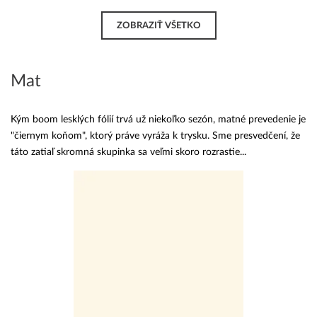
ZOBRAZIŤ VŠETKO
Mat
Kým boom lesklých fólií trvá už niekoľko sezón, matné prevedenie je
"čiernym koňom", ktorý práve vyráža k trysku. Sme presvedčení, že
táto zatiaľ skromná skupinka sa veľmi skoro rozrastie...