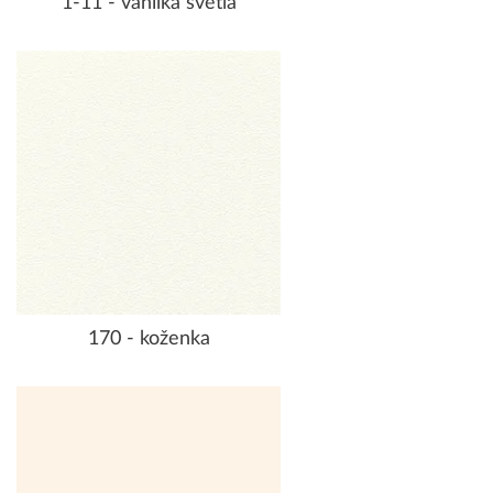
1-11 - vanilka svetlá
170 - koženka