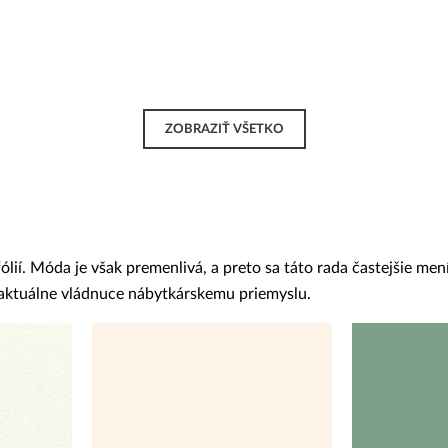
ZOBRAZIŤ VŠETKO
í. Móda je však premenlivá, a preto sa táto rada častejšie mení
y aktuálne vládnuce nábytkárskemu priemyslu.