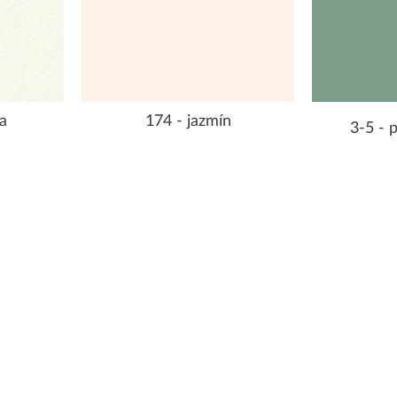
a
174 - jazmín
3-5 - 