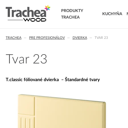
PRODUKTY
KUCHYŇA
TRACHEA
DVIERKA
TRACHEA
PRE PROFESIONÁLOV
DVIERKA
TVAR 23
FÓLIOVANÉ DVIERKA
T.classic fóliované dvierka
T.lacq striekané dvierka
Tvar 23
T.acrylic akrylátové dvierka
MASÍVNE DVIERKA
T.segment skladané dvierka
T.classic fóliované dvierka – Štandardné tvary
T.basic dvierka z LTD
T.masiv masívne dvierka
T.effect+ laminované kompozitné dvierka
EXTRA & DELUXE