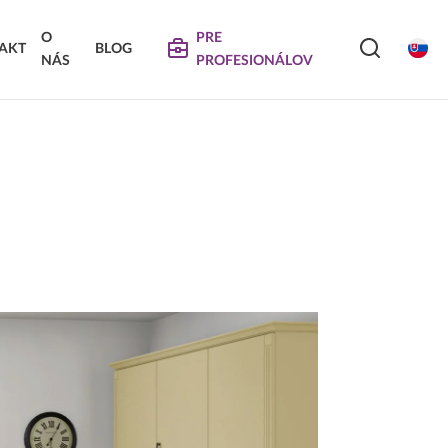
O
PRE
AKT
BLOG
NÁS
PROFESIONÁLOV
SERVIS
VIERKA
SKLÁDANÉ DVIERKA
Na stiahnutie
Návody na údržbu
Propagačné materiály
DEKORATÍVNE PANELY &
VIERKA
DVIERKA
Najčastejšie otázky
Certifikáty
Technické návody a informácie o produktoch
Vyraďovaný sortiment
Trachea OS