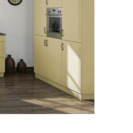
Reklamácie a všeobecné obchodné podmienky
Výrobné možnosti Trachea