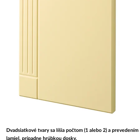
Dekoratívne panely & dvierka
Dvadsiatkové tvary sa líšia počtom (1 alebo 2) a prevedení
lamiel, prípadne hrúbkou dosky.