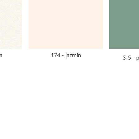
a
174 - jazmín
3-5 - 