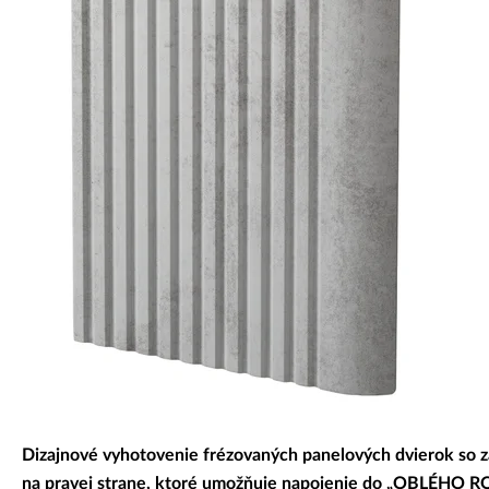
Dekoratívne panely & dvierka
Dizajnové vyhotovenie frézovaných panelových dvierok so 
na pravej strane, ktoré umožňuje napojenie do „OBLÉHO R