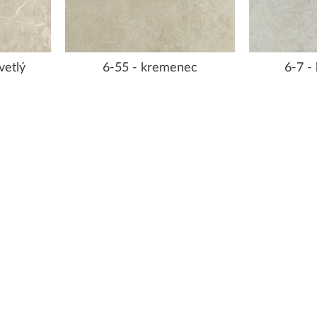
vetlý
6-55 - kremenec
6-7 -