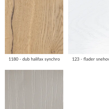
1180 - dub halifax synchro
123 - flader snehov