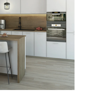
Reklamácie a všeobecné obchodné podmienky
Výrobné možnosti Trachea