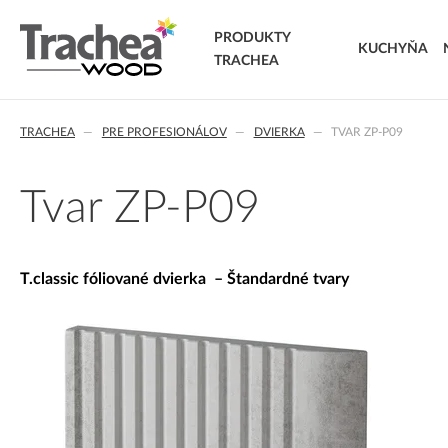
PRODUKTY
KUCHYŇA
TRACHEA
DVIERKA
TRACHEA
PRE PROFESIONÁLOV
DVIERKA
TVAR ZP-P09
FÓLIOVANÉ DVIERKA
T.classic fóliované dvierka
T.lacq striekané dvierka
Tvar ZP-P09
T.acrylic akrylátové dvierka
MASÍVNE DVIERKA
T.segment skladané dvierka
T.classic fóliované dvierka – Štandardné tvary
T.basic dvierka z LTD
T.masiv masívne dvierka
T.effect+ laminované kompozitné dvierka
EXTRA & DELUXE