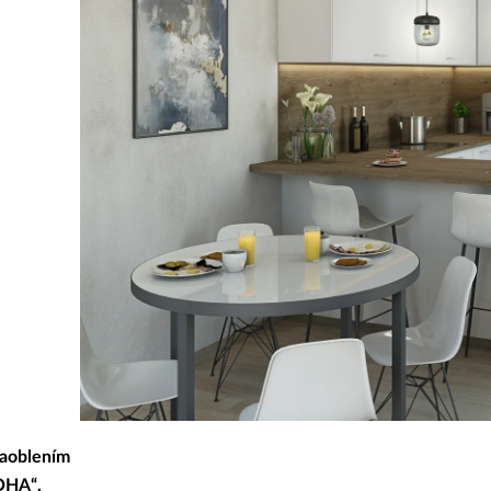
zaoblením
OHA“.