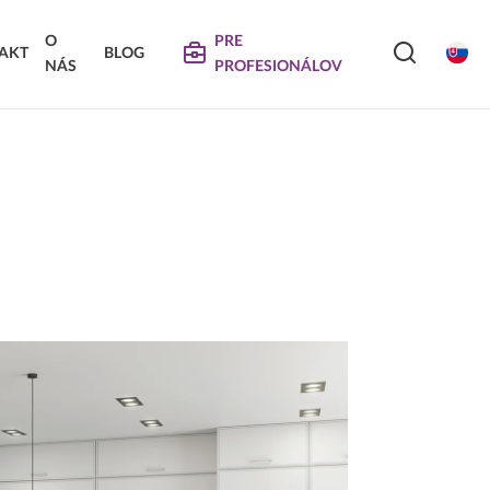
O
PRE
AKT
BLOG
NÁS
PROFESIONÁLOV
SERVIS
VIERKA
SKLÁDANÉ DVIERKA
Na stiahnutie
Návody na údržbu
Propagačné materiály
DEKORATÍVNE PANELY &
VIERKA
DVIERKA
Najčastejšie otázky
Certifikáty
Technické návody a informácie o produktoch
Vyraďovaný sortiment
Trachea OS