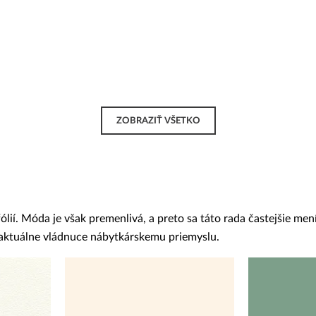
ZOBRAZIŤ VŠETKO
í. Móda je však premenlivá, a preto sa táto rada častejšie mení
y aktuálne vládnuce nábytkárskemu priemyslu.