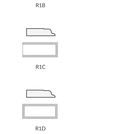
R1B
R1C
R1D