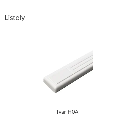
Listely
Tvar H0A