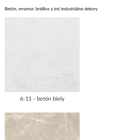
Betón, mramor, bridlice a iné industriálne dekory
6-11 - betón biely