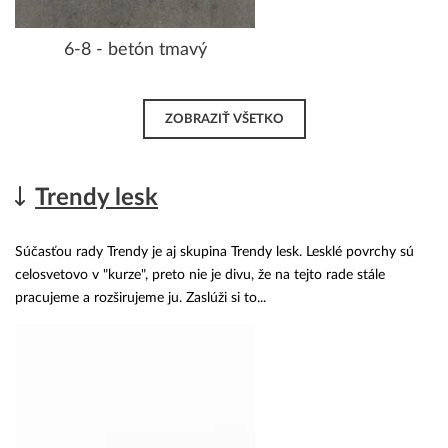
6-8 - betón tmavý
ZOBRAZIŤ VŠETKO
Trendy lesk
Súčasťou rady Trendy je aj skupina Trendy lesk. Lesklé povrchy sú
celosvetovo v "kurze", preto nie je divu, že na tejto rade stále
pracujeme a rozširujeme ju. Zaslúži si to...