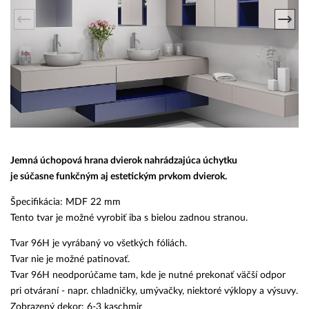
Jemná úchopová hrana dvierok nahrádzajúca úchytku
je súčasne funkčným aj estetickým prvkom dvierok.
Špecifikácia: MDF 22 mm
Tento tvar je možné vyrobiť iba s bielou zadnou stranou.
Tvar 96H je vyrábaný vo všetkých fóliách.
Tvar nie je možné patinovať.
Tvar 96H neodporúčame tam, kde je nutné prekonať väčší odpor
pri otváraní - napr. chladničky, umývačky, niektoré výklopy a výsuvy.
Zobrazený dekor: 6-3 kaschmir