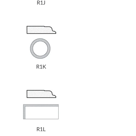
R1J
R1K
R1L