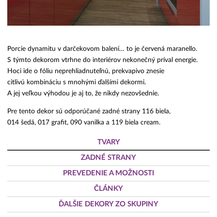
Porcie dynamitu v darčekovom balení… to je červená maranello.
S týmto dekorom vtrhne do interiérov nekonečný príval energie.
Hoci ide o fóliu neprehliadnuteľnú, prekvapivo znesie
citlivú kombináciu s mnohými ďalšími dekormi.
A jej veľkou výhodou je aj to, že nikdy nezovšednie.
Pre tento dekor sú odporúčané zadné strany 116 biela,
014 šedá, 017 grafit, 090 vanilka a 119 biela cream.
TVARY
ZADNÉ STRANY
PREVEDENIE A MOŽNOSTI
ČLÁNKY
ĎALŠIE DEKORY ZO SKUPINY