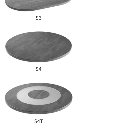
S3
S4
S4T