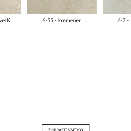
vetlý
6-55 - kremenec
6-7 -
ZOBRAZIŤ VŠETKO