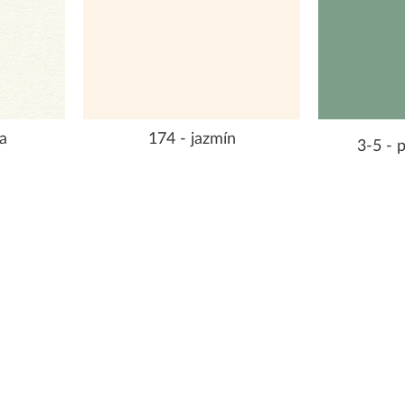
a
174 - jazmín
3-5 - 