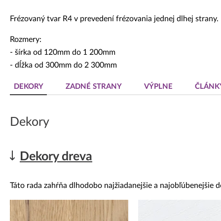
Dekoratívne panely & dvierka
Frézovaný tvar R4 v prevedení frézovania jednej dlhej strany.
Rozmery:
- šírka od 120mm do 1 200mm
- dĺžka od 300mm do 2 300mm
DEKORY
ZADNÉ STRANY
VÝPLNE
ČLÁNK
Dekory
Dekory dreva
Táto rada zahŕňa dlhodobo najžiadanejšie a najobľúbenejšie d