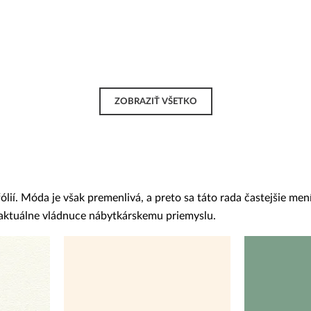
ZOBRAZIŤ VŠETKO
í. Móda je však premenlivá, a preto sa táto rada častejšie mení
y aktuálne vládnuce nábytkárskemu priemyslu.