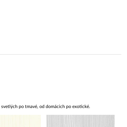
Reklamácie a všeobecné obchodné podmienky
Výrobné možnosti Trachea
od svetlých po tmavé, od domácich po exotické.