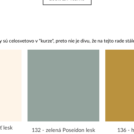
sú celosvetovo v "kurze", preto nie je divu, že na tejto rade stále
ť lesk
132 - zelená Poseidon lesk
136 - h