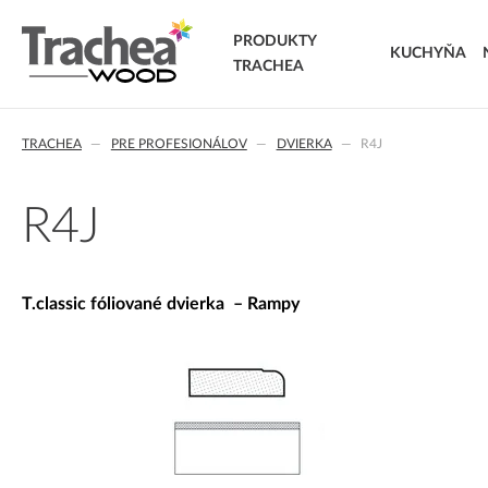
PRODUKTY
KUCHYŇA
TRACHEA
DVIERKA
TRACHEA
PRE PROFESIONÁLOV
DVIERKA
R4J
FÓLIOVANÉ DVIERKA
T.classic fóliované dvierka
T.lacq striekané dvierka
R4J
T.acrylic akrylátové dvierka
MASÍVNE DVIERKA
T.segment skladané dvierka
T.classic fóliované dvierka – Rampy
T.basic dvierka z LTD
T.masiv masívne dvierka
T.effect+ laminované kompozitné dvierka
EXTRA & DELUXE