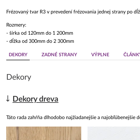
Dekoratívne panely & dvierka
Frézovaný tvar R3 v prevedení frézovania jednej strany po dĺž
Rozmery:
- šírka od 120mm do 1 200mm
- dĺžka od 300mm do 2 300mm
DEKORY
ZADNÉ STRANY
VÝPLNE
ČLÁNK
Dekory
Dekory dreva
Táto rada zahŕňa dlhodobo najžiadanejšie a najobľúbenejšie d