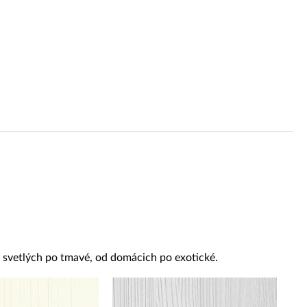
Reklamácie a všeobecné obchodné podmienky
Výrobné možnosti Trachea
od svetlých po tmavé, od domácich po exotické.