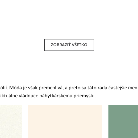
ZOBRAZIŤ VŠETKO
í. Móda je však premenlivá, a preto sa táto rada častejšie mení
y aktuálne vládnuce nábytkárskemu priemyslu.