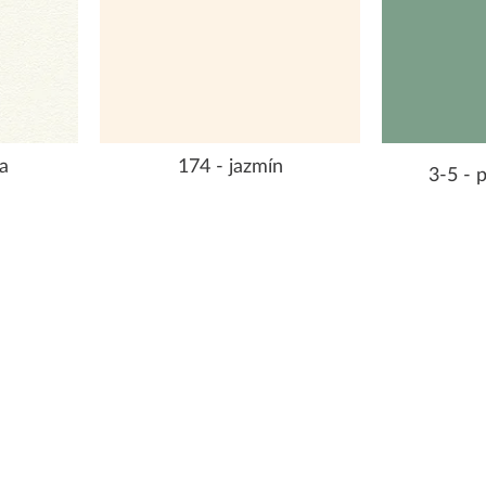
a
174 - jazmín
3-5 - 