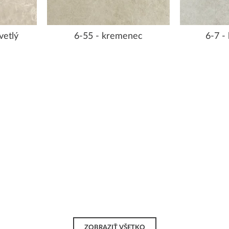
vetlý
6-55 - kremenec
6-7 -
ZOBRAZIŤ VŠETKO