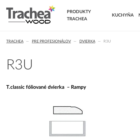
PRODUKTY
KUCHYŇA
TRACHEA
DVIERKA
TRACHEA
PRE PROFESIONÁLOV
DVIERKA
R3U
FÓLIOVANÉ DVIERKA
T.classic fóliované dvierka
T.lacq striekané dvierka
R3U
T.acrylic akrylátové dvierka
MASÍVNE DVIERKA
T.segment skladané dvierka
T.classic fóliované dvierka – Rampy
T.basic dvierka z LTD
T.masiv masívne dvierka
T.effect+ laminované kompozitné dvierka
EXTRA & DELUXE