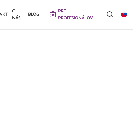
O
PRE
AKT
BLOG
NÁS
PROFESIONÁLOV
SERVIS
VIERKA
SKLÁDANÉ DVIERKA
Na stiahnutie
Návody na údržbu
Propagačné materiály
DEKORATÍVNE PANELY &
VIERKA
DVIERKA
Najčastejšie otázky
Certifikáty
Technické návody a informácie o produktoch
Vyraďovaný sortiment
Trachea OS