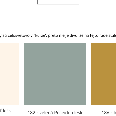
sú celosvetovo v "kurze", preto nie je divu, že na tejto rade stále
ť lesk
132 - zelená Poseidon lesk
136 - h