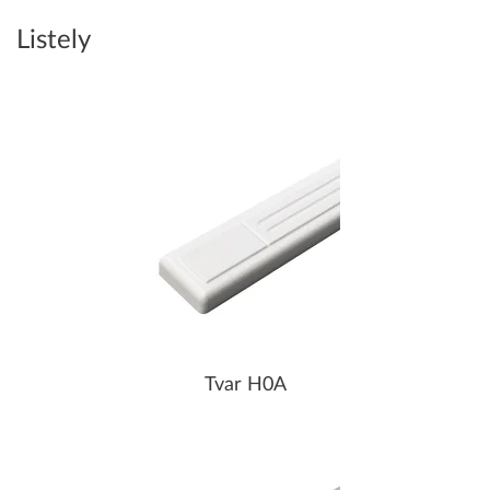
Listely
Tvar H0A