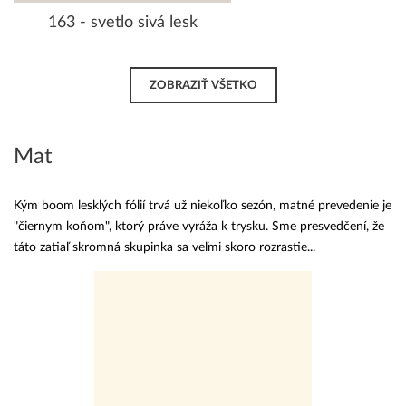
163 - svetlo sivá lesk
ZOBRAZIŤ VŠETKO
Mat
Kým boom lesklých fólií trvá už niekoľko sezón, matné prevedenie je
"čiernym koňom", ktorý práve vyráža k trysku. Sme presvedčení, že
táto zatiaľ skromná skupinka sa veľmi skoro rozrastie...