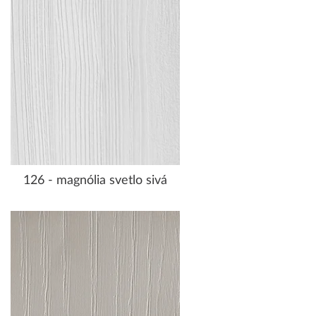
126 - magnólia svetlo sivá