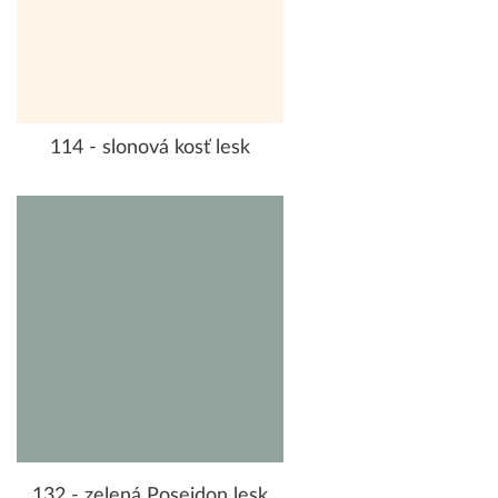
114 - slonová kosť lesk
132 - zelená Poseidon lesk