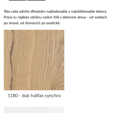
Táto rada zahŕňa dlhodobo najžiadanejšie a najobľúbenejšie dekory.
Práve tu nájdete väčšinu našich fólií s dekorom dreva - od svetlých
po tmavé, od domácich po exotické.
1180 - dub halifax synchro