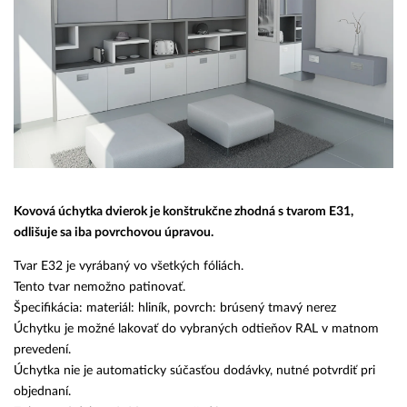
Kovová úchytka dvierok je konštrukčne zhodná s tvarom E31,
odlišuje sa iba povrchovou úpravou.
Tvar E32 je vyrábaný vo všetkých fóliách.
Tento tvar nemožno patinovať.
Špecifikácia: materiál: hliník, povrch: brúsený tmavý nerez
Úchytku je možné lakovať do vybraných odtieňov RAL v matnom
prevedení.
Úchytka nie je automaticky súčasťou dodávky, nutné potvrdiť pri
objednaní.