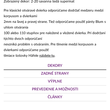
Zobrazený dekor: 2-20 savanna šedá supermat
Pre klasické otváravé dvierka odporúčame dodržať medzeru medzi
korpusom a dvierkami
2mm na ľavej a pravej strane. Tiež odporúčame použiť pánty Blum s
uhlom otvárania
100 alebo 110 stupňov pre naložené a vložené dvierka. Pri dodržaní
týchto dvoch odporúčaní
nevzniká problém s otváraním. Pre tlmenie medzi korpusom a
dvierkami odporúčame použiť
tlmiace šošovky Häfele
nájdete tu
.
DEKORY
ZADNÉ STRANY
VÝPLNE
PREVEDENIE A MOŽNOSTI
ČLÁNKY