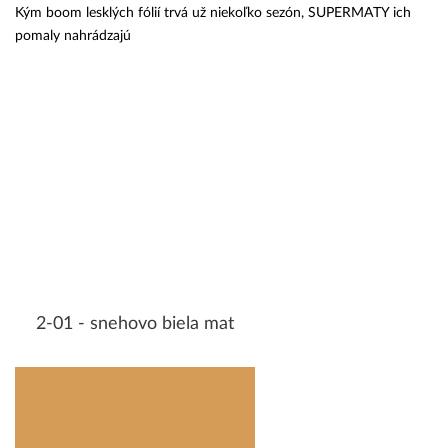
Kým boom lesklých fólií trvá už niekoľko sezón, SUPERMATY ich
pomaly nahrádzajú
2-01 - snehovo biela mat