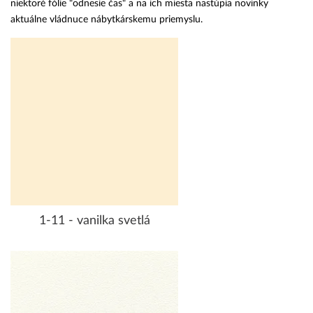
niektoré fólie "odnesie čas" a na ich miesta nastúpia novinky
aktuálne vládnuce nábytkárskemu priemyslu.
1-11 - vanilka svetlá