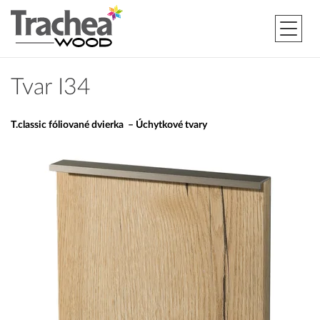
Tvar I34
T.classic fóliované dvierka – Úchytkové tvary