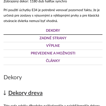
Zobrazený dekor: 1180 dub halifax synchro
Pri použití úchytky E34 je potrebné venovať pozornosť faktu, že je
určená pre zostavy s výsuvnými a výklopnými prvky a pre klasická
otváracie dvierka nemusí byť vhodná.
DEKORY
ZADNÉ STRANY
VÝPLNE
PREVEDENIE A MOŽNOSTI
ČLÁNKY
Dekory
Dekory dreva
Táto rada zahŕňa dlhodobo najžiadanejšie a najobľúbenejšie dekory.