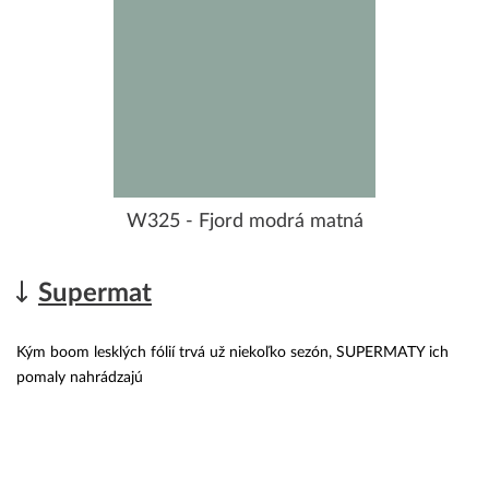
W325 - Fjord modrá matná
Supermat
Kým boom lesklých fólií trvá už niekoľko sezón, SUPERMATY ich
pomaly nahrádzajú