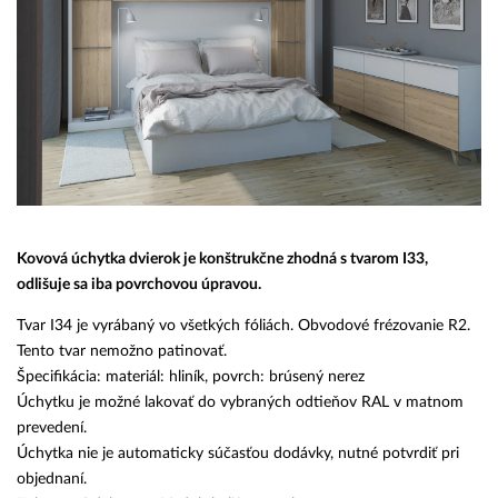
Kovová úchytka dvierok je konštrukčne zhodná s tvarom I33,
odlišuje sa iba povrchovou úpravou.
Tvar I34 je vyrábaný vo všetkých fóliách. Obvodové frézovanie R2.
Tento tvar nemožno patinovať.
Špecifikácia: materiál: hliník, povrch: brúsený nerez
Úchytku je možné lakovať do vybraných odtieňov RAL v matnom
prevedení.
Úchytka nie je automaticky súčasťou dodávky, nutné potvrdiť pri
objednaní.