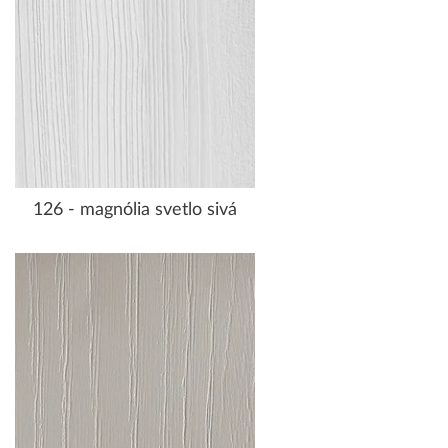
126 - magnólia svetlo sivá