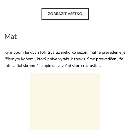
ZOBRAZIŤ VŠETKO
Mat
Kým boom lesklých fólií trvá už niekoľko sezón, matné prevedenie je
"čiernym koňom", ktorý práve vyráža k trysku. Sme presvedčení, že
táto zatiaľ skromná skupinka sa veľmi skoro rozrastie...