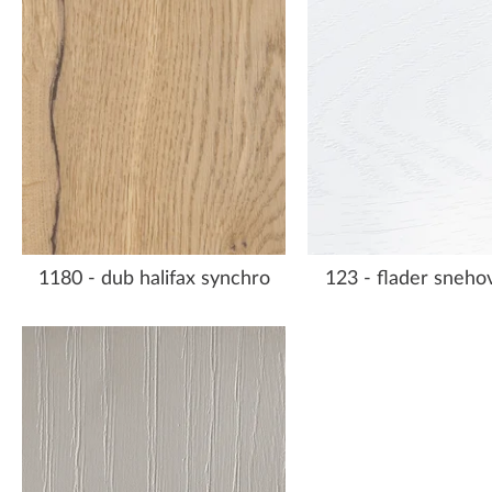
1180 - dub halifax synchro
123 - flader snehov