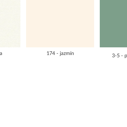
a
174 - jazmín
3-5 - 