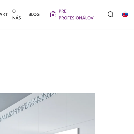
O
PRE
AKT
BLOG
NÁS
PROFESIONÁLOV
SERVIS
VIERKA
SKLÁDANÉ DVIERKA
Na stiahnutie
Návody na údržbu
Propagačné materiály
DEKORATÍVNE PANELY &
VIERKA
DVIERKA
Najčastejšie otázky
Certifikáty
Technické návody a informácie o produktoch
Vyraďovaný sortiment
Trachea OS