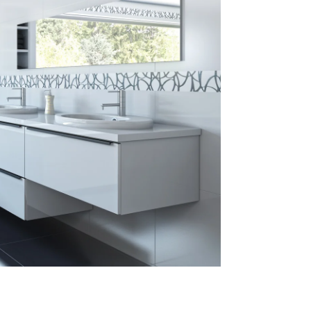
Reklamácie a všeobecné obchodné podmienky
Výrobné možnosti Trachea