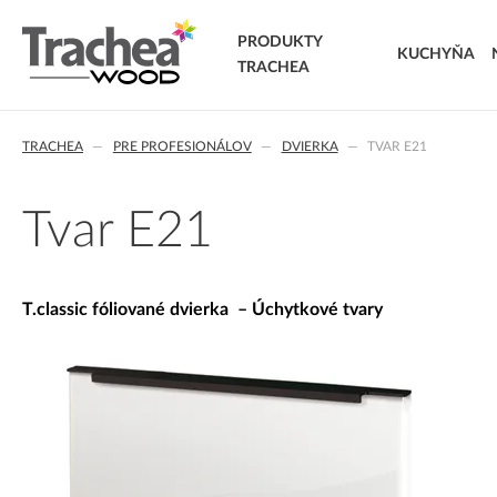
PRODUKTY
KUCHYŇA
TRACHEA
DVIERKA
TRACHEA
PRE PROFESIONÁLOV
DVIERKA
TVAR E21
FÓLIOVANÉ DVIERKA
T.classic fóliované dvierka
T.lacq striekané dvierka
Tvar E21
T.acrylic akrylátové dvierka
MASÍVNE DVIERKA
T.segment skladané dvierka
T.classic fóliované dvierka – Úchytkové tvary
T.basic dvierka z LTD
T.masiv masívne dvierka
T.effect+ laminované kompozitné dvierka
EXTRA & DELUXE