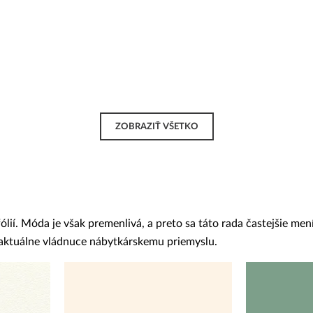
ZOBRAZIŤ VŠETKO
í. Móda je však premenlivá, a preto sa táto rada častejšie mení
y aktuálne vládnuce nábytkárskemu priemyslu.