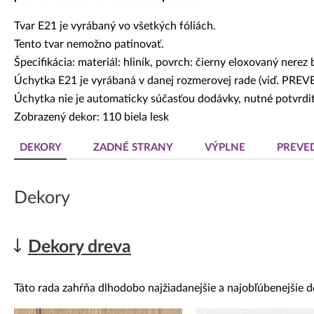
Tvar E21 je vyrábaný vo všetkých fóliách.
Tento tvar nemožno patinovať.
Špecifikácia: materiál: hliník, povrch: čierny eloxovaný nerez
Úchytka E21 je vyrábaná v danej rozmerovej rade (viď. PR
Úchytka nie je automaticky súčasťou dodávky, nutné potvrdiť
Zobrazený dekor: 110 biela lesk
DEKORY
ZADNÉ STRANY
VÝPLNE
PREVE
Dekory
Dekory dreva
Táto rada zahŕňa dlhodobo najžiadanejšie a najobľúbenejšie d