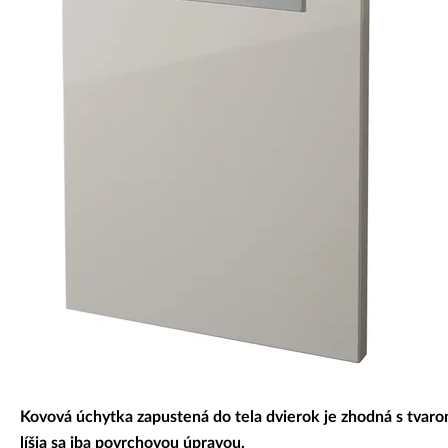
Dekoratívne panely & dvierka
Kovová úchytka zapustená do tela dvierok je zhodná s tvar
líšia sa iba povrchovou úpravou.