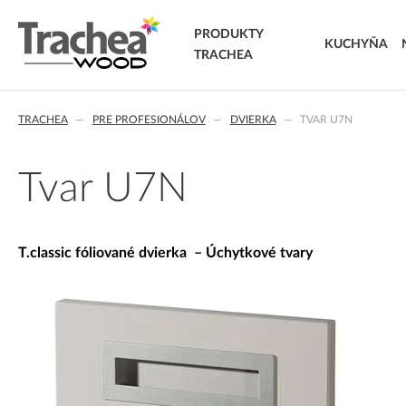
PRODUKTY
KUCHYŇA
TRACHEA
DVIERKA
TRACHEA
PRE PROFESIONÁLOV
DVIERKA
TVAR U7N
FÓLIOVANÉ DVIERKA
T.classic fóliované dvierka
T.lacq striekané dvierka
Tvar U7N
T.acrylic akrylátové dvierka
MASÍVNE DVIERKA
T.segment skladané dvierka
T.classic fóliované dvierka – Úchytkové tvary
T.basic dvierka z LTD
T.masiv masívne dvierka
T.effect+ laminované kompozitné dvierka
EXTRA & DELUXE