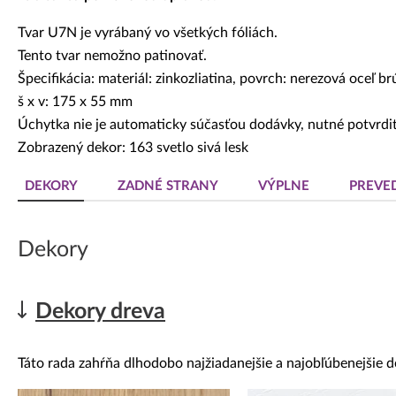
Tvar U7N je vyrábaný vo všetkých fóliách.
Tento tvar nemožno patinovať.
Špecifikácia: materiál: zinkozliatina, povrch: nerezová oceľ b
š x v: 175 x 55 mm
Úchytka nie je automaticky súčasťou dodávky, nutné potvrdiť
Zobrazený dekor: 163 svetlo sivá lesk
DEKORY
ZADNÉ STRANY
VÝPLNE
PREVE
Dekory
Dekory dreva
Táto rada zahŕňa dlhodobo najžiadanejšie a najobľúbenejšie d