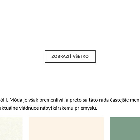
ZOBRAZIŤ VŠETKO
í. Móda je však premenlivá, a preto sa táto rada častejšie mení
y aktuálne vládnuce nábytkárskemu priemyslu.