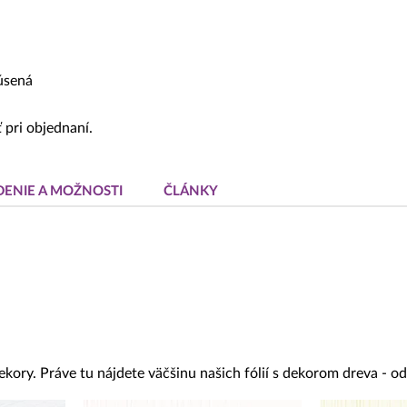
rúsená
 pri objednaní.
DENIE A MOŽNOSTI
ČLÁNKY
ekory. Práve tu nájdete väčšinu našich fólií s dekorom dreva - 