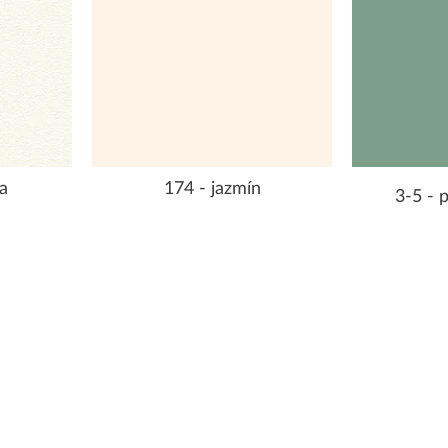
a
174 - jazmín
3-5 - 