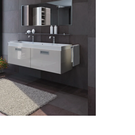
Reklamácie a všeobecné obchodné podmienky
Výrobné možnosti Trachea