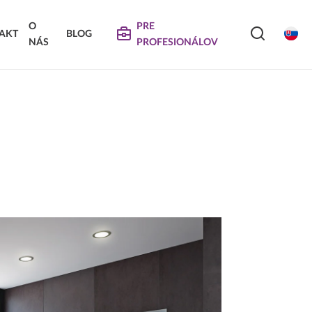
O
PRE
AKT
BLOG
NÁS
PROFESIONÁLOV
SERVIS
VIERKA
SKLÁDANÉ DVIERKA
Na stiahnutie
Návody na údržbu
Propagačné materiály
DEKORATÍVNE PANELY &
VIERKA
DVIERKA
Najčastejšie otázky
Certifikáty
Technické návody a informácie o produktoch
Vyraďovaný sortiment
Trachea OS