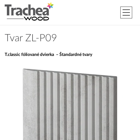
Tvar ZL-P09
T.classic fóliované dvierka – Štandardné tvary