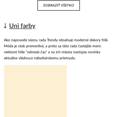
ZOBRAZIŤ VŠETKO
Uni farby
Ako napovedá názov, rada Trendy obsahuje moderné dekory fólií.
Móda je však premenlivá, a preto sa táto rada častejšie mení:
niektoré fólie "odnesie čas" a na ich miesta nastúpia novinky
aktuálne vládnuce nábytkárskemu priemyslu.