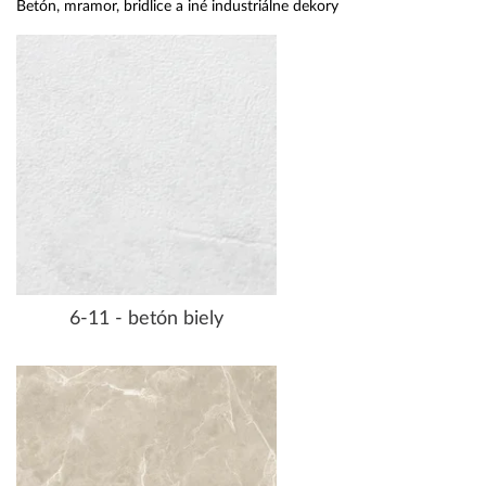
Betón, mramor, bridlice a iné industriálne dekory
6-11 - betón biely