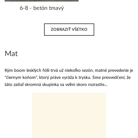
6-8 - betón tmavý
ZOBRAZIŤ VŠETKO
Mat
Kým boom lesklých fólií trvá už niekoľko sezón, matné prevedenie je
"čiernym koňom", ktorý práve vyráža k trysku. Sme presvedčení, že
táto zatiaľ skromná skupinka sa veľmi skoro rozrastie...