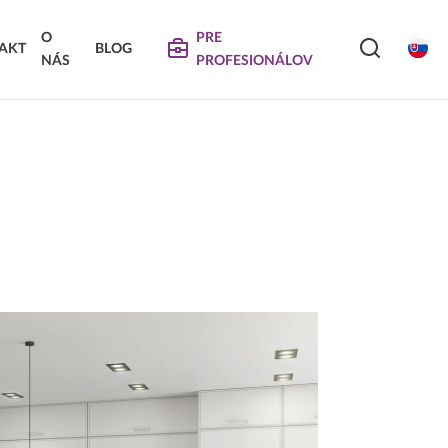
O
PRE
AKT
BLOG
NÁS
PROFESIONÁLOV
SERVIS
VIERKA
SKLÁDANÉ DVIERKA
Na stiahnutie
Návody na údržbu
Propagačné materiály
DEKORATÍVNE PANELY &
VIERKA
DVIERKA
Najčastejšie otázky
Certifikáty
Technické návody a informácie o produktoch
Vyraďovaný sortiment
Trachea OS