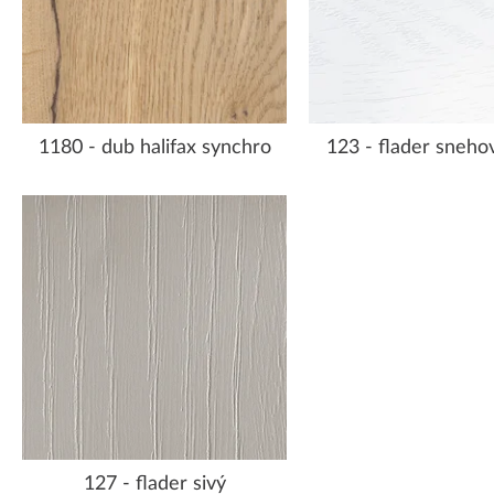
1180 - dub halifax synchro
123 - flader snehov
127 - flader sivý