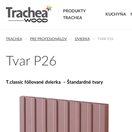
PRODUKTY
KUCHYŇA
TRACHEA
DVIERKA
TRACHEA
PRE PROFESIONÁLOV
DVIERKA
TVAR P26
FÓLIOVANÉ DVIERKA
T.classic fóliované dvierka
T.lacq striekané dvierka
Tvar P26
T.acrylic akrylátové dvierka
MASÍVNE DVIERKA
T.segment skladané dvierka
T.classic fóliované dvierka – Štandardné tvary
T.basic dvierka z LTD
T.masiv masívne dvierka
T.effect+ laminované kompozitné dvierka
EXTRA & DELUXE