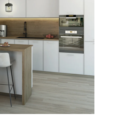
Reklamácie a všeobecné obchodné podmienky
Výrobné možnosti Trachea