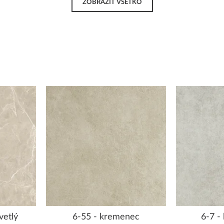
ZOBRAZIŤ VŠETKO
vetlý
6-55 - kremenec
6-7 -