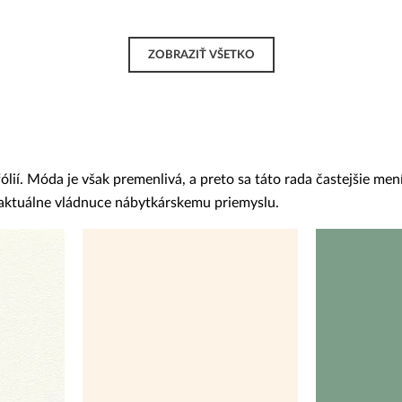
ZOBRAZIŤ VŠETKO
í. Móda je však premenlivá, a preto sa táto rada častejšie mení
y aktuálne vládnuce nábytkárskemu priemyslu.