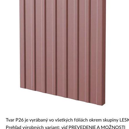
Dekoratívne panely & dvierka
Tvar P26 je vyrábaný vo všetkých fóliách okrem skupiny LES
Prehľad výrobných variant: viď PREVEDENIE A MOŽNOSTI