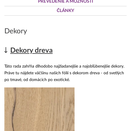
PREVEDENIE A MOŽNOSTI
ČLÁNKY
Dekory
Dekory dreva
Táto rada zahŕňa dlhodobo najžiadanejšie a najobľúbenejšie dekory.
Práve tu nájdete väčšinu našich fólií s dekorom dreva - od svetlých
po tmavé, od domácich po exotické.