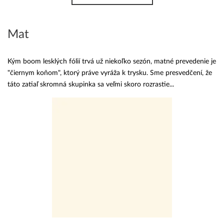
Mat
Kým boom lesklých fólií trvá už niekoľko sezón, matné prevedenie je
"čiernym koňom", ktorý práve vyráža k trysku. Sme presvedčení, že
táto zatiaľ skromná skupinka sa veľmi skoro rozrastie...