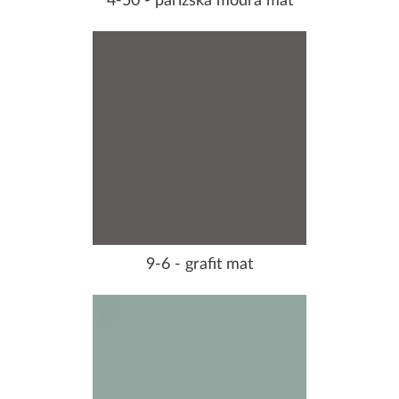
4-50 - parížska modrá mat
9-6 - grafit mat