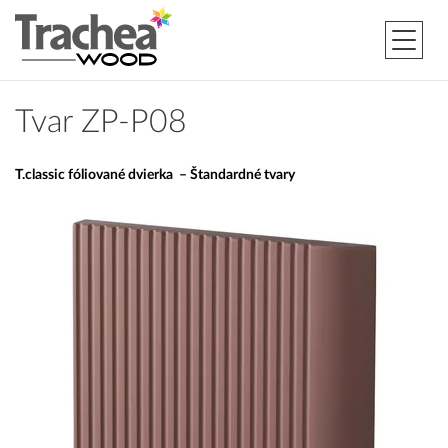
Tvar ZP-P08
T.classic fóliované dvierka – Štandardné tvary