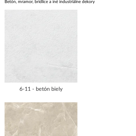
Betón, mramor, bridlice a iné industriálne dekory
6-11 - betón biely