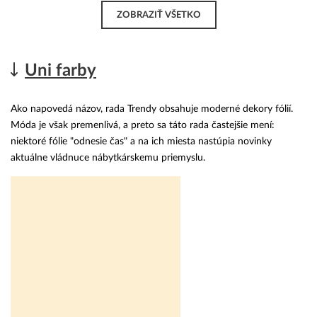
ZOBRAZIŤ VŠETKO
Uni farby
Ako napovedá názov, rada Trendy obsahuje moderné dekory fólií.
Móda je však premenlivá, a preto sa táto rada častejšie mení:
niektoré fólie "odnesie čas" a na ich miesta nastúpia novinky
aktuálne vládnuce nábytkárskemu priemyslu.