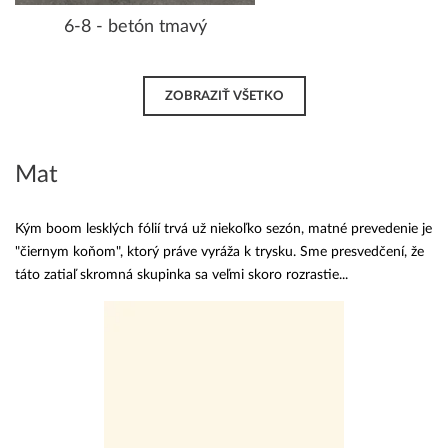
6-8 - betón tmavý
ZOBRAZIŤ VŠETKO
Mat
Kým boom lesklých fólií trvá už niekoľko sezón, matné prevedenie je
"čiernym koňom", ktorý práve vyráža k trysku. Sme presvedčení, že
táto zatiaľ skromná skupinka sa veľmi skoro rozrastie...