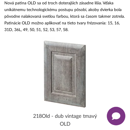
Nová patina OLD sa od troch doterajších zásadne líšia. Vďaka
unikátnemu technologickému postupu pôsobí, akoby dvierka bola
pôvodne nalakovaná svetlou farbou, ktorá sa časom takmer zotrela.
Patinácie OLD možno aplikovať na tieto tvary frézovania: 15, 16,
31D, 36L, 49, 50, 51, 52, 53, 57, 58.
218Old - dub vintage tmavý
OLD