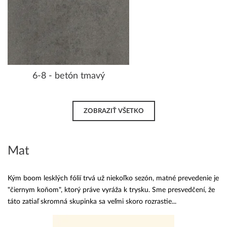
6-8 - betón tmavý
ZOBRAZIŤ VŠETKO
Mat
Kým boom lesklých fólií trvá už niekoľko sezón, matné prevedenie je
"čiernym koňom", ktorý práve vyráža k trysku. Sme presvedčení, že
táto zatiaľ skromná skupinka sa veľmi skoro rozrastie...