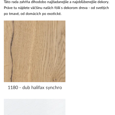
Táto rada zahŕňa dlhodobo najžiadanejšie a najobľúbenejšie dekory.
Práve tu nájdete väčšinu našich fólií s dekorom dreva - od svetlých
po tmavé, od domácich po exotické.
1180 - dub halifax synchro