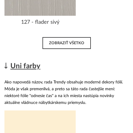
127 - flader sivý
ZOBRAZIŤ VŠETKO
Uni farby
Ako napovedá názov, rada Trendy obsahuje moderné dekory fólií.
Móda je však premenlivá, a preto sa táto rada častejšie mení:
niektoré fólie "odnesie čas" a na ich miesta nastúpia novinky
aktuálne vládnuce nábytkárskemu priemyslu.