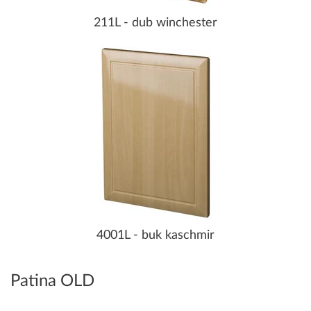
211L - dub winchester
4001L - buk kaschmir
Patina OLD