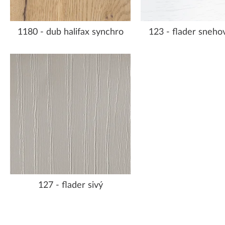
1180 - dub halifax synchro
123 - flader snehov
127 - flader sivý