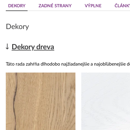
Dekoratívne panely & dvierka
DEKORY
ZADNÉ STRANY
VÝPLNE
ČLÁNK
Dekory
Dekory dreva
Táto rada zahŕňa dlhodobo najžiadanejšie a najobľúbenejšie d