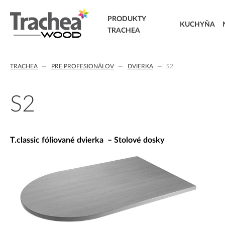
PRODUKTY
KUCHYŇA
TRACHEA
DVIERKA
TRACHEA
PRE PROFESIONÁLOV
DVIERKA
S2
FÓLIOVANÉ DVIERKA
T.classic fóliované dvierka
T.lacq striekané dvierka
S2
T.acrylic akrylátové dvierka
MASÍVNE DVIERKA
T.segment skladané dvierka
T.classic fóliované dvierka – Stolové dosky
T.basic dvierka z LTD
T.masiv masívne dvierka
T.effect+ laminované kompozitné dvierka
EXTRA & DELUXE