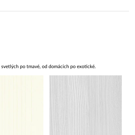
Reklamácie a všeobecné obchodné podmienky
Výrobné možnosti Trachea
od svetlých po tmavé, od domácich po exotické.