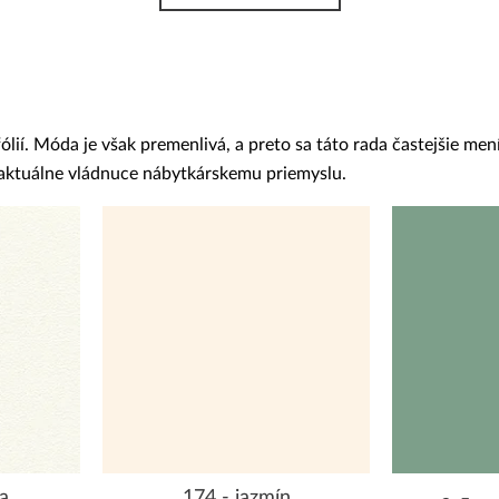
í. Móda je však premenlivá, a preto sa táto rada častejšie mení
y aktuálne vládnuce nábytkárskemu priemyslu.
a
174 - jazmín