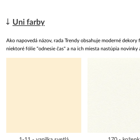
Uni farby
Ako napovedá názov, rada Trendy obsahuje moderné dekory fóli
niektoré fólie "odnesie čas" a na ich miesta nastúpia novink
1-11 - vanilka svetlá
170 - koženk