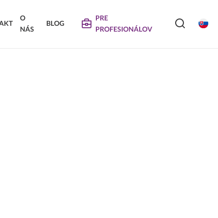
O
PRE
AKT
BLOG
NÁS
PROFESIONÁLOV
SERVIS
VIERKA
SKLÁDANÉ DVIERKA
Na stiahnutie
Návody na údržbu
Propagačné materiály
DEKORATÍVNE PANELY &
VIERKA
DVIERKA
Najčastejšie otázky
Certifikáty
Technické návody a informácie o produktoch
Vyraďovaný sortiment
Trachea OS