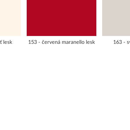
ť lesk
153 - červená maranello lesk
163 - s