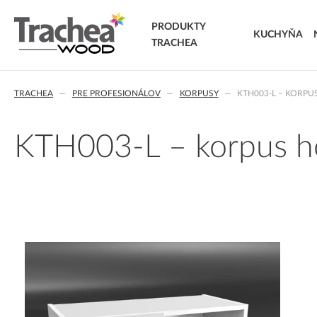
PRODUKTY
KUCHYŇA
TRACHEA
DVIERKA
TRACHEA
PRE PROFESIONÁLOV
KORPUSY
KTH003-L – KORPU
FÓLIOVANÉ DVIERKA
T.classic fóliované dvierka
T.lacq striekané dvierka
KTH003-L – korpus ho
T.acrylic akrylátové dvierka
MASÍVNE DVIERKA
T.segment skladané dvierka
T.basic dvierka z LTD
T.masiv masívne dvierka
T.effect+ laminované kompozitné dvierka
EXTRA & DELUXE