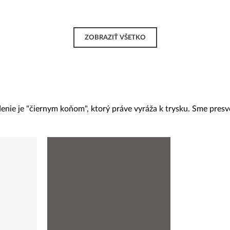
ZOBRAZIŤ VŠETKO
enie je "čiernym koňom", ktorý práve vyráža k trysku. Sme presve