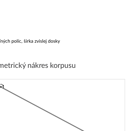
ých políc, šírka zvislej dosky
metrický nákres korpusu