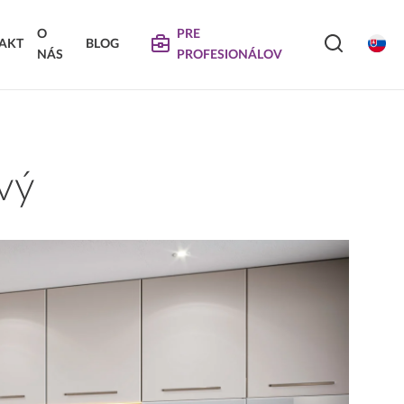
O
PRE
AKT
BLOG
NÁS
PROFESIONÁLOV
SERVIS
VIERKA
SKLÁDANÉ DVIERKA
Na stiahnutie
Návody na údržbu
vý
Propagačné materiály
DEKORATÍVNE PANELY &
VIERKA
DVIERKA
Najčastejšie otázky
Certifikáty
Technické návody a informácie o produktoch
Vyraďovaný sortiment
Trachea OS