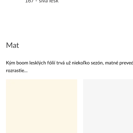
167 - sivá lesk
Mat
Kým boom lesklých fólií trvá už niekoľko sezón, matné preved
rozrastie...