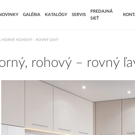
PREDAJNÁ
NOVINKY
GALÉRIA
KATALÓGY
SERVIS
KONT
SIEŤ
SÚŤAŽ DOVOLENKA SNOV
S HORNÝ, ROHOVÝ – ROVNÝ ĽAVÝ
STRIEKANÉ DVIERKA
AKRYLÁTOVÉ D
VÝROBNÉ TERMÍNY
KORPUSY
rný, rohový – rovný ľa
T.KOMPLET – VOĽBA MODERNÉHO STOLÁRA
LAMINOVANÉ
EXTRA & DELUXE
KOMPOZITNÉ D
DOPLNKOVÝ SORTIMENT