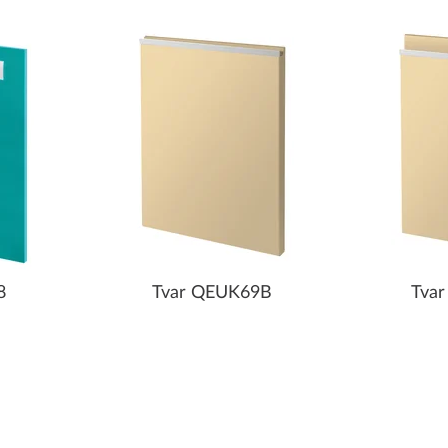
8
Tvar QEUK69B
Tva