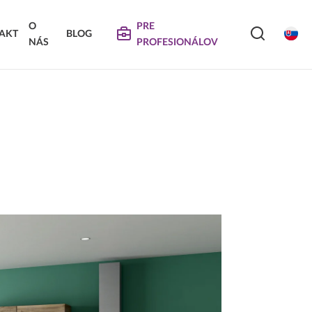
O
PRE
AKT
BLOG
NÁS
PROFESIONÁLOV
SERVIS
VIERKA
SKLÁDANÉ DVIERKA
Na stiahnutie
Návody na údržbu
Propagačné materiály
DEKORATÍVNE PANELY &
VIERKA
DVIERKA
Najčastejšie otázky
Certifikáty
Technické návody a informácie o produktoch
Vyraďovaný sortiment
Trachea OS