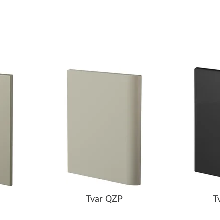
Tvar QZP
T