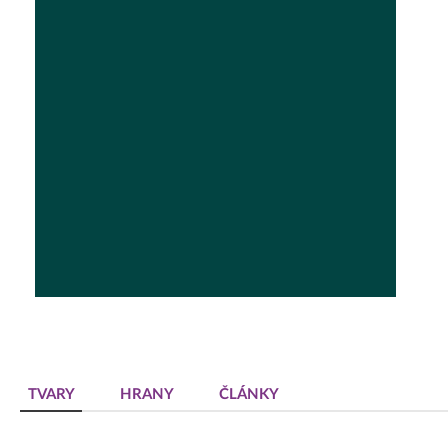
Dekoratívne panely & dvierka
TVARY
HRANY
ČLÁNKY