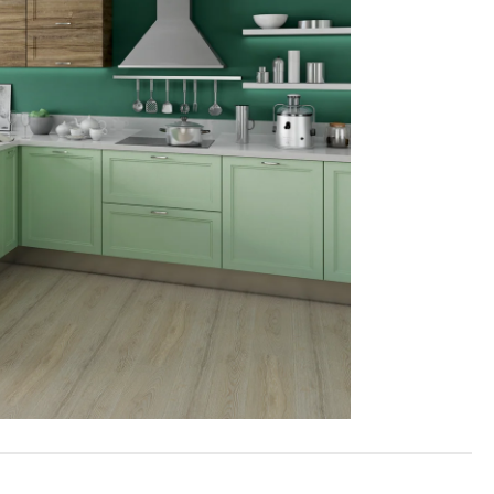
Reklamácie a všeobecné obchodné podmienky
Výrobné možnosti Trachea