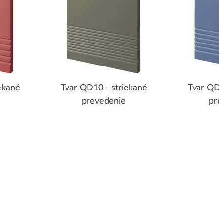
ekané
Tvar QD10 - striekané
Tvar QD
prevedenie
pr