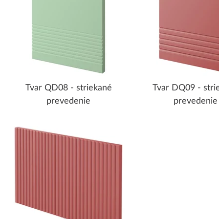
Tvar QD08 - striekané
Tvar DQ09 - stri
prevedenie
prevedenie