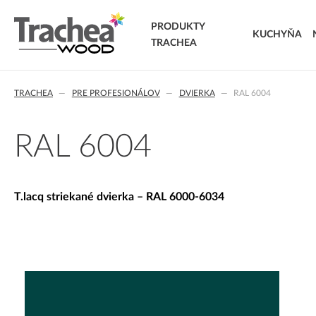
PRODUKTY
KUCHYŇA
TRACHEA
DVIERKA
TRACHEA
PRE PROFESIONÁLOV
DVIERKA
RAL 6004
FÓLIOVANÉ DVIERKA
T.classic fóliované dvierka
T.lacq striekané dvierka
RAL 6004
T.acrylic akrylátové dvierka
MASÍVNE DVIERKA
T.segment skladané dvierka
T.lacq striekané dvierka – RAL 6000-6034
T.basic dvierka z LTD
T.masiv masívne dvierka
T.effect+ laminované kompozitné dvierka
EXTRA & DELUXE