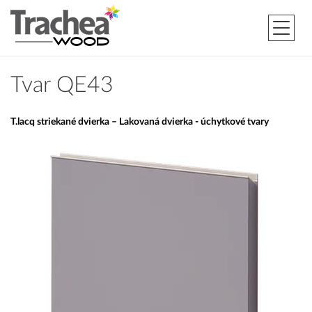
Tvar QE43
T.lacq striekané dvierka – Lakovaná dvierka - úchytkové tvary