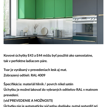
Kovové úchytky E43 a E44 môžu byť použité ako samostatne,
tak v perfektne ladiacom páre.
Tvar je vyrábaný v prevedeniach
lesk aj mat
.
Zobrazený odtieň:
RAL 4009
Špecifikácia: materiál hliník / povrch nikel satén
Úchytku je možné lakovať do vybraných odtieňov RAL v matnom
prevedení.
(viď PREVEDENIE A MOŽNOSTI)
Úchytka nie je automaticky súčasťou dodávky, nutné potvrdiť pri