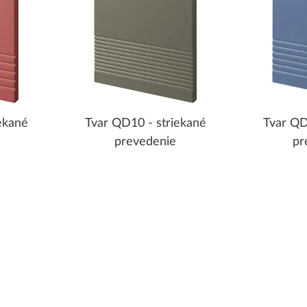
ekané
Tvar QD10 - striekané
Tvar QD
prevedenie
pr