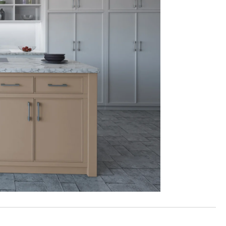
Reklamácie a všeobecné obchodné podmienky
Výrobné možnosti Trachea