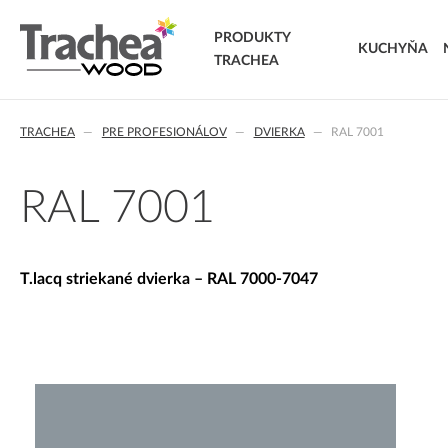
PRODUKTY
KUCHYŇA
TRACHEA
DVIERKA
TRACHEA
PRE PROFESIONÁLOV
DVIERKA
RAL 7001
FÓLIOVANÉ DVIERKA
T.classic fóliované dvierka
T.lacq striekané dvierka
RAL 7001
T.acrylic akrylátové dvierka
MASÍVNE DVIERKA
T.segment skladané dvierka
T.lacq striekané dvierka – RAL 7000-7047
T.basic dvierka z LTD
T.masiv masívne dvierka
T.effect+ laminované kompozitné dvierka
EXTRA & DELUXE