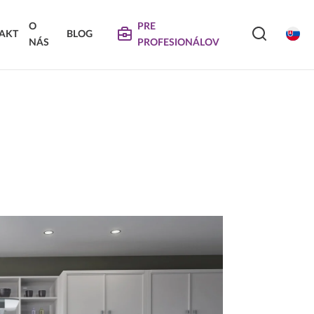
O
PRE
AKT
BLOG
NÁS
PROFESIONÁLOV
SERVIS
VIERKA
SKLÁDANÉ DVIERKA
Na stiahnutie
Návody na údržbu
Propagačné materiály
DEKORATÍVNE PANELY &
VIERKA
DVIERKA
Najčastejšie otázky
Certifikáty
Technické návody a informácie o produktoch
Vyraďovaný sortiment
Trachea OS