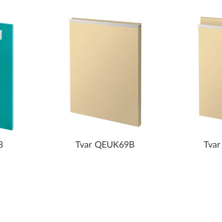
8
Tvar QEUK69B
Tva