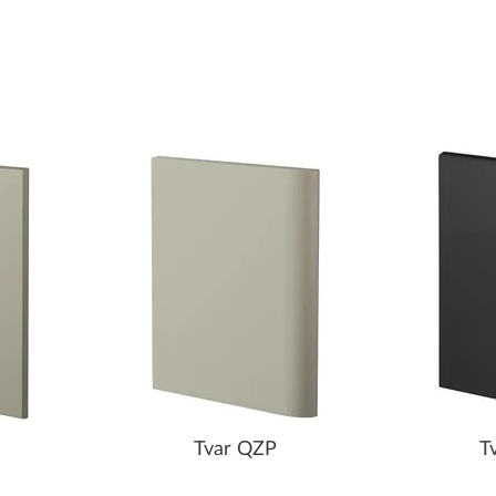
Tvar QZP
T