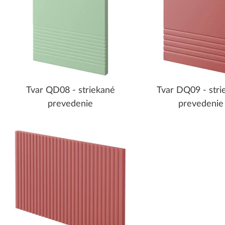
Tvar QD08 - striekané
Tvar DQ09 - stri
prevedenie
prevedenie