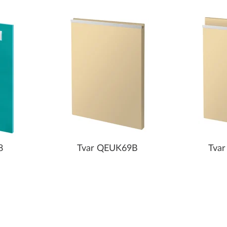
8
Tvar QEUK69B
Tva