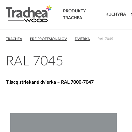
PRODUKTY
KUCHYŇA
TRACHEA
DVIERKA
TRACHEA
PRE PROFESIONÁLOV
DVIERKA
RAL 7045
FÓLIOVANÉ DVIERKA
T.classic fóliované dvierka
T.lacq striekané dvierka
RAL 7045
T.acrylic akrylátové dvierka
MASÍVNE DVIERKA
T.segment skladané dvierka
T.lacq striekané dvierka – RAL 7000-7047
T.basic dvierka z LTD
T.masiv masívne dvierka
T.effect+ laminované kompozitné dvierka
EXTRA & DELUXE