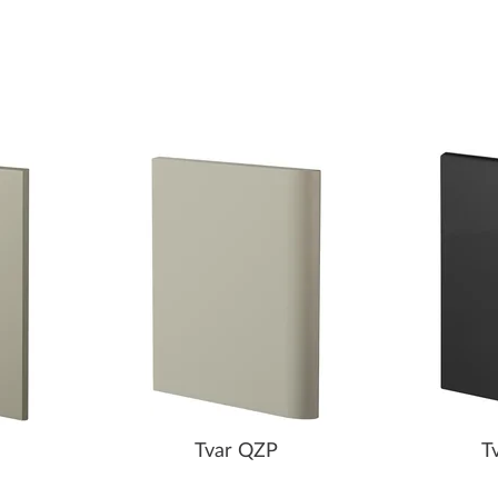
Tvar QZP
T