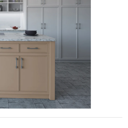
Reklamácie a všeobecné obchodné podmienky
Výrobné možnosti Trachea