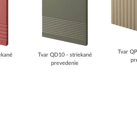
Tvar QP
ekané
Tvar QD10 - striekané
pr
prevedenie