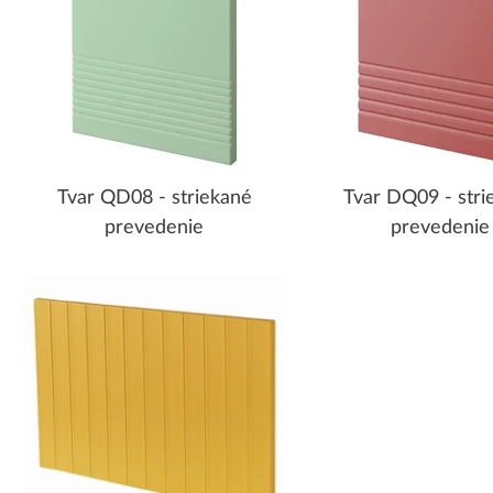
Tvar QD08 - striekané
Tvar DQ09 - stri
prevedenie
prevedenie