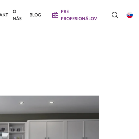
O
PRE
AKT
BLOG
NÁS
PROFESIONÁLOV
SERVIS
VIERKA
SKLÁDANÉ DVIERKA
Na stiahnutie
Návody na údržbu
Propagačné materiály
DEKORATÍVNE PANELY &
VIERKA
DVIERKA
Najčastejšie otázky
Certifikáty
Technické návody a informácie o produktoch
Vyraďovaný sortiment
Trachea OS