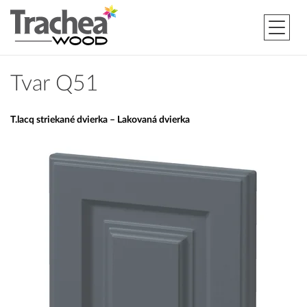
Tvar Q51
T.lacq striekané dvierka – Lakovaná dvierka