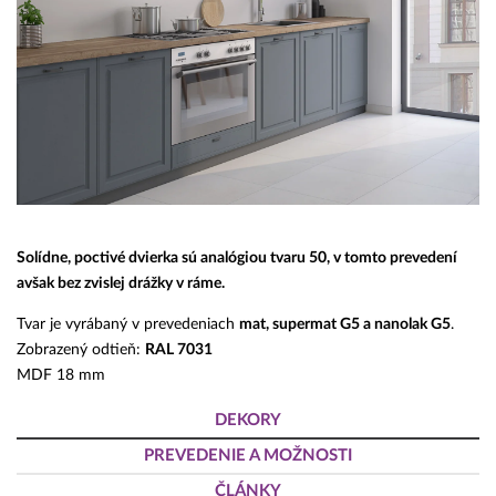
Solídne, poctivé dvierka sú analógiou tvaru 50, v tomto prevedení
avšak bez zvislej drážky v ráme.
Tvar je vyrábaný v prevedeniach
mat, supermat G5 a nanolak G5
.
Zobrazený odtieň:
RAL 7031
MDF 18 mm
DEKORY
PREVEDENIE A MOŽNOSTI
ČLÁNKY