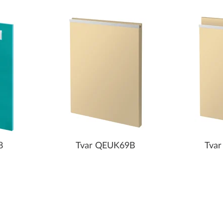
8
Tvar QEUK69B
Tva