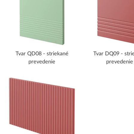
Tvar QD08 - striekané
Tvar DQ09 - stri
prevedenie
prevedenie