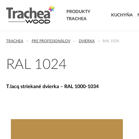
PRODUKTY
KUCHYŇA
TRACHEA
DVIERKA
TRACHEA
PRE PROFESIONÁLOV
DVIERKA
RAL 1024
FÓLIOVANÉ DVIERKA
T.classic fóliované dvierka
T.lacq striekané dvierka
RAL 1024
T.acrylic akrylátové dvierka
MASÍVNE DVIERKA
T.segment skladané dvierka
T.lacq striekané dvierka – RAL 1000-1034
T.basic dvierka z LTD
T.masiv masívne dvierka
T.effect+ laminované kompozitné dvierka
EXTRA & DELUXE