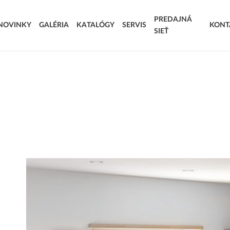
PREDAJNÁ
NOVINKY
GALÉRIA
KATALÓGY
SERVIS
KONT
SIEŤ
SÚŤAŽ DOVOLENKA SNOV
STRIEKANÉ DVIERKA
AKRYLÁTOVÉ D
VÝROBNÉ TERMÍNY
KORPUSY
T.KOMPLET – VOĽBA MODERNÉHO STOLÁRA
LAMINOVANÉ
EXTRA & DELUXE
KOMPOZITNÉ D
DOPLNKOVÝ SORTIMENT