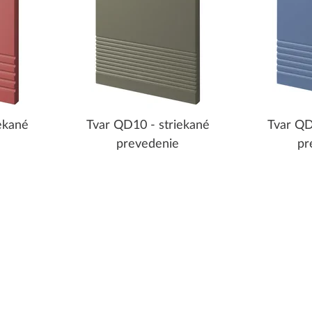
ekané
Tvar QD10 - striekané
Tvar QD
prevedenie
pr