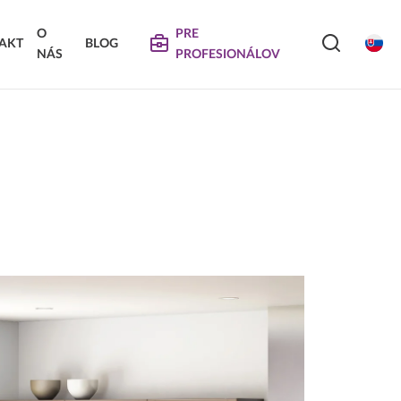
O
PRE
AKT
BLOG
NÁS
PROFESIONÁLOV
SERVIS
VIERKA
SKLÁDANÉ DVIERKA
Na stiahnutie
Návody na údržbu
Propagačné materiály
DEKORATÍVNE PANELY &
VIERKA
DVIERKA
Najčastejšie otázky
Certifikáty
Technické návody a informácie o produktoch
Vyraďovaný sortiment
Trachea OS