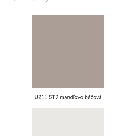
U211 ST9 mandľovo béžová