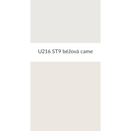
U216 ST9 béžová came