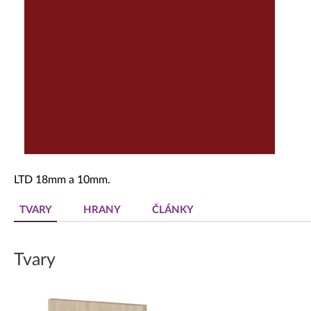
Dekoratívne panely & dvierka
LTD 18mm a 10mm.
TVARY
HRANY
ČLÁNKY
Tvary