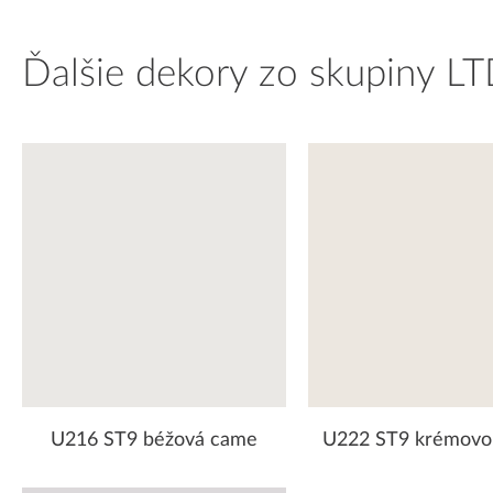
Ďalšie dekory zo skupiny LT
U216 ST9 béžová came
U222 ST9 krémovo