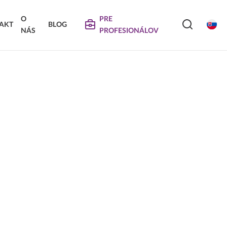
O
PRE
AKT
BLOG
NÁS
PROFESIONÁLOV
SERVIS
VIERKA
SKLÁDANÉ DVIERKA
Na stiahnutie
Návody na údržbu
Propagačné materiály
DEKORATÍVNE PANELY &
VIERKA
DVIERKA
Najčastejšie otázky
Certifikáty
Technické návody a informácie o produktoch
Vyraďovaný sortiment
Trachea OS