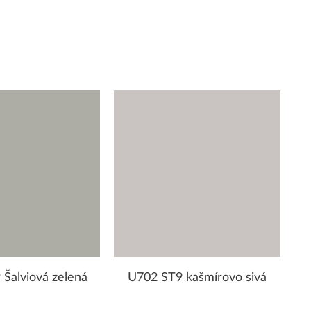
Šalviová zelená
U702 ST9 kašmírovo sivá