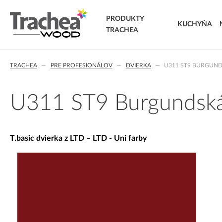
PRODUKTY
KUCHYŇA
TRACHEA
DVIERKA
TRACHEA
PRE PROFESIONÁLOV
DVIERKA
U311 ST9 BURGUN
FÓLIOVANÉ DVIERKA
T.classic fóliované dvierka
T.lacq striekané dvierka
U311 ST9 Burgundsk
T.acrylic akrylátové dvierka
MASÍVNE DVIERKA
T.segment skladané dvierka
T.basic dvierka z LTD – LTD - Uni farby
T.basic dvierka z LTD
T.masiv masívne dvierka
T.effect+ laminované kompozitné dvierka
EXTRA & DELUXE