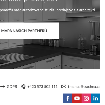
pomôžu naše autorizované štúdiá, predajcovia a architekti.
MAPA NAŠICH PARTNERŮ
GDPR
+420 573 502 111
trachea@trachea.cz