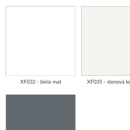
XF032 - biela mat
XF035 - slonová k