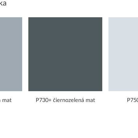
ka
á mat
P730+ čiernozelená mat
P750