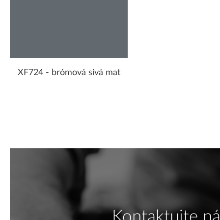
XF724 - brómová sivá mat
Kontaktujte ná