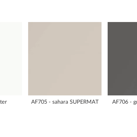
ter
AF705 - sahara SUPERMAT
AF706 - 