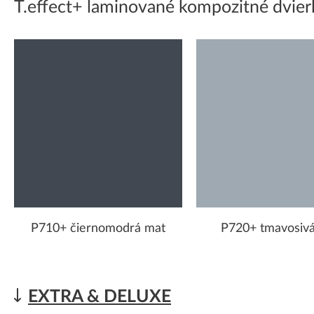
T.effect+ laminované kompozitné dvier
P710+ čiernomodrá mat
P720+ tmavosiv
EXTRA & DELUXE