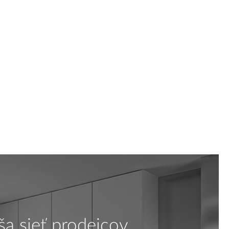
ša sieť prodejcov