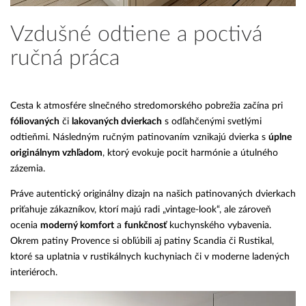
Vzdušné odtiene a poctivá
ručná práca
Cesta k atmosfére slnečného stredomorského pobrežia začína pri
fóliovaných
či
lakovaných dvierkach
s odľahčenými svetlými
odtieňmi. Následným ručným patinovaním vznikajú dvierka s
úplne
originálnym vzhľadom
, ktorý evokuje pocit harmónie a útulného
zázemia.
Práve autentický originálny dizajn na našich patinovaných dvierkach
priťahuje zákazníkov, ktorí majú radi „vintage-look“, ale zároveň
ocenia
moderný komfort
a
funkčnosť
kuchynského vybavenia.
Okrem patiny Provence si obľúbili aj patiny Scandia či Rustikal,
ktoré sa uplatnia v rustikálnych kuchyniach či v moderne ladených
interiéroch.