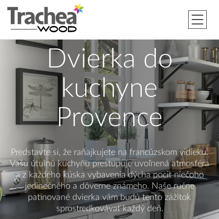
Dvierka do
kuchyne
Provence
Predstavte si, že raňajkujete na francúzskom vidieku.
Vašu útulnú kuchyňu prestupuje uvoľnená atmosféra
a z každého kúska vybavenia dýcha pocit niečoho
jedinečného a dôverne známeho. Naše ručne
patinované dvierka vám budú tento zážitok
sprostredkovávať každý deň.