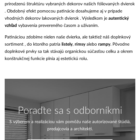
prirodzenú štruktúru vybraných dekorov našich fóliovaných dvierok
. Obdobný efekt pomocou patinácie dosahujeme aj v prípade
vhodných dekorov lakovaných dvierok . Výsledkom je
autentický
vzhľad
vybavenia prevereného časom a užívaním.
Patináciou zdobíme nielen naše dvierka, ale taktiež náš doplnkový
sortiment , do ktorého patria
listely
,
rímsy
alebo
rampy
. Pôvodne
doplnkové prvky sa tak stávajú organickou súčasťou celku a okrem
konštrukčnej funkcie plnia aj estetickú rolu.
Poraďte sa s odborníkmi
S výberom a realizáciou vám pomôžu naše autorizované štúdiá,
predajcovia a architekti.