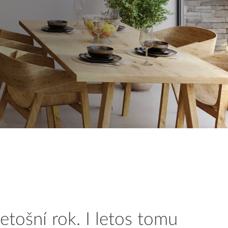
Reklamácie a všeobecné obchodné podmienky
Výrobné možnosti Trachea
tošní rok. I letos tomu