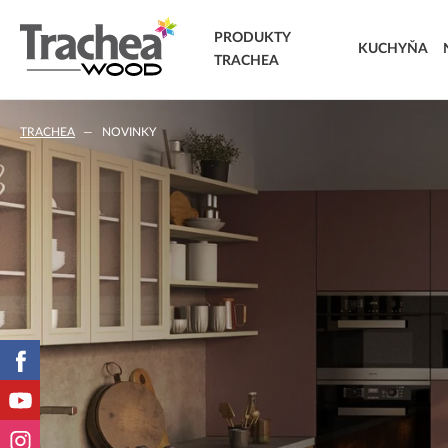
PRODUKTY
KUCHYŇA
TRACHEA
DVIERKA
TRACHEA
NOVINKY
FÓLIOVANÉ DVIERKA
T.classic fóliované dvierka
T.lacq striekané dvierka
T.acrylic akrylátové dvierka
MASÍVNE DVIERKA
T.segment skladané dvierka
T.basic dvierka z LTD
T.masiv masívne dvierka
T.effect+ laminované kompozitné dvierka
EXTRA & DELUXE