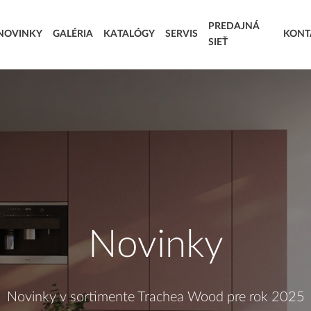
PREDAJNÁ
NOVINKY
GALÉRIA
KATALÓGY
SERVIS
KONT
SIEŤ
SÚŤAŽ DOVOLENKA SNOV
STRIEKANÉ DVIERKA
AKRYLÁTOVÉ D
VÝROBNÉ TERMÍNY
KORPUSY
T.KOMPLET – VOĽBA MODERNÉHO STOLÁRA
LAMINOVANÉ
EXTRA & DELUXE
KOMPOZITNÉ D
DOPLNKOVÝ SORTIMENT
Novinky
Novinky v sortimente Trachea Wood pre rok 2025