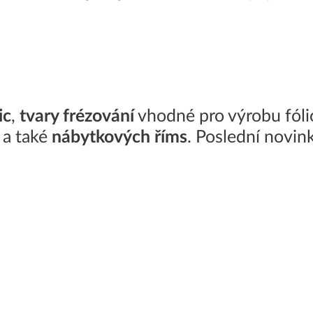
ic
,
tvary frézování
vhodné pro výrobu fólio
a také
nábytkových říms
. Poslední novin