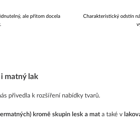
édnutelný, ale přitom docela
Charakteristický odstín ná
.
v
i matný lak
s přivedla k rozšíření nabídky tvarů.
upermatných) kromě skupin lesk a mat
a také v
lako