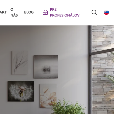
O
PRE
AKT
BLOG
NÁS
PROFESIONÁLOV
SERVIS
VIERKA
SKLÁDANÉ DVIERKA
Na stiahnutie
Návody na údržbu
Propagačné materiály
DEKORATÍVNE PANELY &
VIERKA
DVIERKA
Najčastejšie otázky
Certifikáty
Technické návody a informácie o produktoch
Vyraďovaný sortiment
Trachea OS