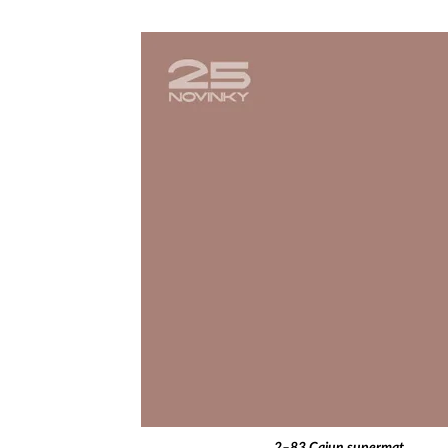
2–83 Cajun supermat