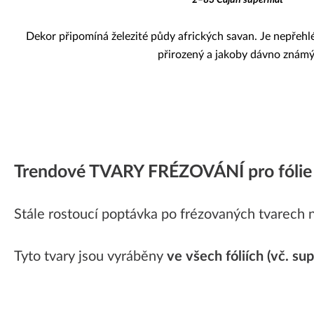
Dekor připomíná železité půdy afrických savan. Je nepřehl
přirozený a jakoby dávno známý
Trendové TVARY FRÉZOVÁNÍ pro fólie 
Stále rostoucí poptávka po frézovaných tvarech ná
Tyto tvary jsou vyráběny
ve všech fóliích (vč. s