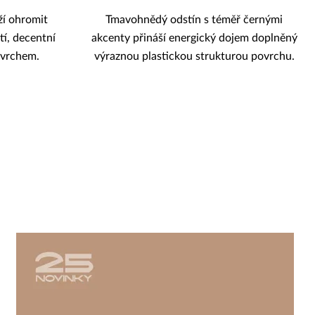
ží ohromit
Tmavohnědý odstín s téměř černými
tí, decentní
akcenty přináší energický dojem doplněný
ovrchem.
výraznou plastickou strukturou povrchu.