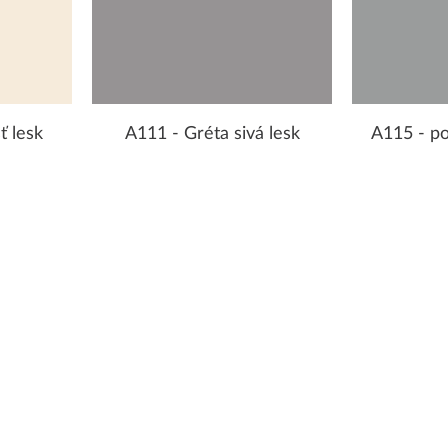
ť lesk
A111 - Gréta sivá lesk
A115 - po