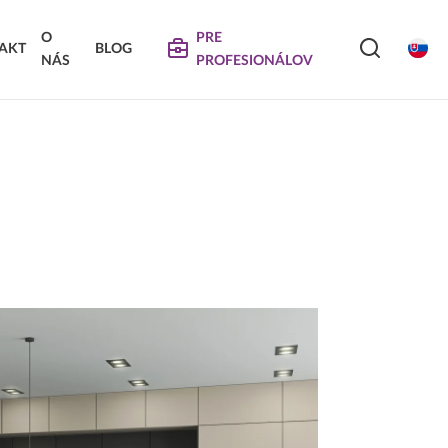
O
PRE
AKT
BLOG
NÁS
PROFESIONÁLOV
SERVIS
VIERKA
SKLÁDANÉ DVIERKA
Na stiahnutie
Návody na údržbu
Propagačné materiály
DEKORATÍVNE PANELY &
VIERKA
DVIERKA
Najčastejšie otázky
Certifikáty
Technické návody a informácie o produktoch
Vyraďovaný sortiment
Trachea OS