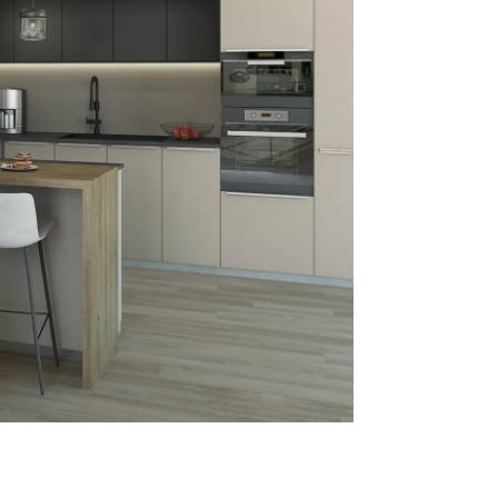
Reklamácie a všeobecné obchodné podmienky
Výrobné možnosti Trachea