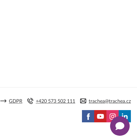
GDPR
+420 573 502 111
trachea@trachea.cz