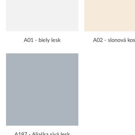
A01 - biely lesk
A02 - slonová kos
A187 - Aljaška sivá lesk