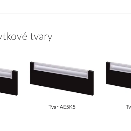
ytkové tvary
Tvar AE5K5
T