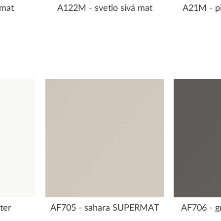
 mat
A122M - svetlo sivá mat
A21M - pi
ter
AF705 - sahara SUPERMAT
AF706 - 