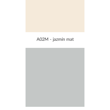
A02M - jazmín mat