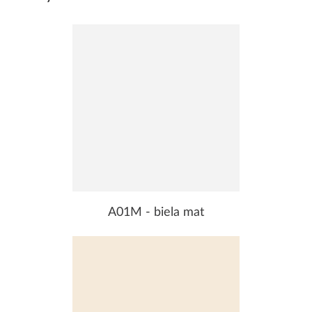
A01M - biela mat