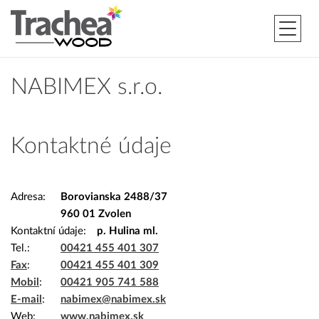
NABIMEX s.r.o.
Kontaktné údaje
Adresa
Borovianska 2488/37
960 01 Zvolen
Kontaktní údaje
p. Hulina ml.
Tel.
00421 455 401 307
Fax
00421 455 401 309
Mobil
00421 905 741 588
E-mail
nabimex@nabimex.sk
Web
www.nabimex.sk