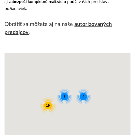
aj
zabezpečí kompletnú realizáciu
podľa vašich predstáv a
požiadaviek.
Obrátiť sa môžete aj na naše
autorizovaných
predajcov
.
7
4
19