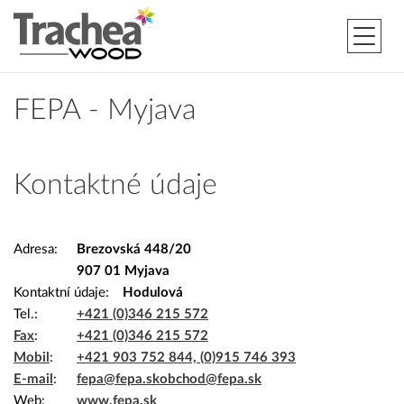
FEPA - Myjava
Kontaktné údaje
Adresa
Brezovská 448/20
907 01 Myjava
Kontaktní údaje
Hodulová
Tel.
+421 (0)346 215 572
Fax
+421 (0)346 215 572
Mobil
+421 903 752 844, (0)915 746 393
E-mail
fepa@fepa.sk
obchod@fepa.sk
Web
www.fepa.sk