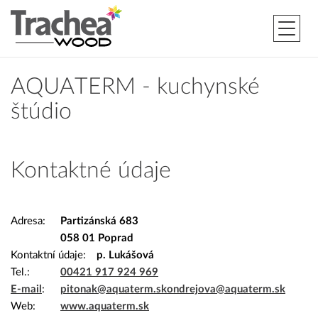
AQUATERM - kuchynské
štúdio
Kontaktné údaje
Adresa
Partizánská 683
058 01 Poprad
Kontaktní údaje
p. Lukášová
Tel.
00421 917 924 969
E-mail
pitonak@aquaterm.sk
ondrejova@aquaterm.sk
Web
www.aquaterm.sk